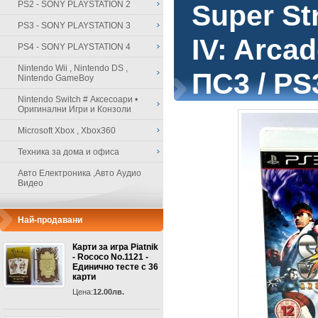
PS2 - SONY PLAYSTATION 2
Super Str
PS3 - SONY PLAYSTATION 3
IV: Arcad
PS4 - SONY PLAYSTATION 4
Nintendo Wii , Nintendo DS ,
ПС3 / PS
Nintendo GameBoy
Nintendo Switch # Аксесоари •
Оригинални Игри и Конзоли
Microsoft Xbox , Xbox360
Техника за дома и офиса
Авто Електроника ,Авто Аудио
Видео
Най-продавани
Карти за игра Piatnik
- Rococo No.1121 -
Единично тесте с 36
карти
Цена:
12.00лв.