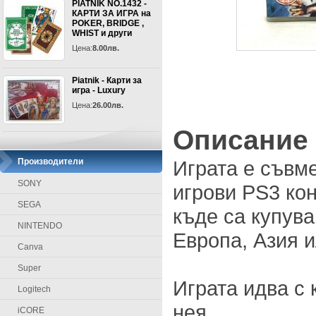
PIATNIK NO.1432 -
КАРТИ ЗА ИГРА на
POKER, BRIDGE ,
WHIST и други
Цена:
8.00лв.
Piatnik - Карти за
игра - Luxury
Цена:
26.00лв.
Описание
Производители
Играта е съвм
SONY
игрови PS3 кон
SEGA
къде са купува
NINTENDO
Европа, Азия 
Canva
Super
Играта идва с 
Logitech
нея
iCORE