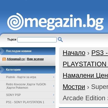
Търси
Начало
›
PS3 
Последни новини
Абонирай се
|
Виж всички
PLAYSTATION
Категории
Намалени Цени
Piatnik - Карти за игра
Retro Конзоли ,Карти YuGiOh
Мостри
›
Super
,Карти Pokemon
SONY PSP
Arcade Edition
PS1 - SONY PLAYSTATION 1