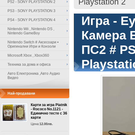
Playstation 2
PS2 - SONY PLAYSTATION 2
PS3 - SONY PLAYSTATION 3
Игра - E
PS4 - SONY PLAYSTATION 4
Nintendo Wii , Nintendo DS ,
Камера E
Nintendo GameBoy
Nintendo Switch # Аксесоари •
ПС2 # PS
Оригинални Игри и Конзоли
Microsoft Xbox , Xbox360
Playstati
Техника за дома и офиса
Авто Електроника ,Авто Аудио
Видео
Най-продавани
Карти за игра Piatnik
- Rococo No.1121 -
Единично тесте с 36
карти
Цена:
12.00лв.