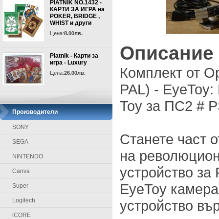
PIATNIK NO.1432 -
КАРТИ ЗА ИГРА на
POKER, BRIDGE ,
WHIST и други
Цена:
8.00лв.
Описание
Piatnik - Карти за
игра - Luxury
Комплект от О
Цена:
26.00лв.
PAL) - EyeToy:
Toy за ПС2 # PS
Производители
SONY
Станете част о
SEGA
на революцио
NINTENDO
устройство за P
Canva
EyeToy камера
Super
Logitech
устройство въ
iCORE