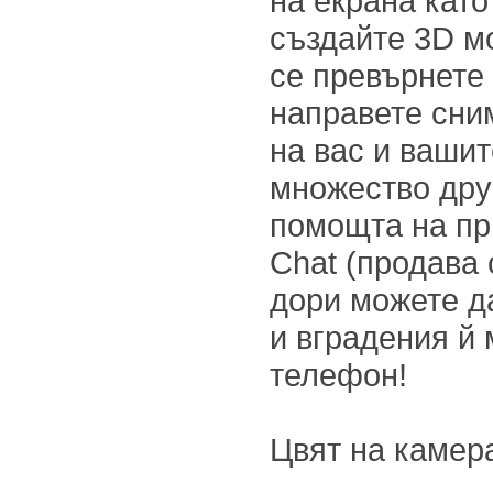
на екрана като
създайте 3D мо
се превърнете 
направете сни
на вас и ваши
множество дру
помощта на пр
Chat (продава 
дори можете д
и вградения й
телефон!
Цвят на камер