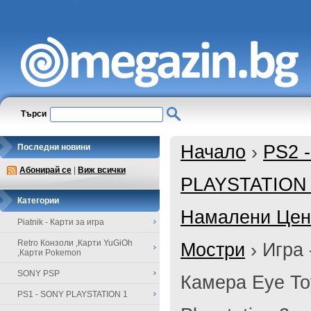
Търси
Начало
›
PS2 
Последни новини
Абонирай се
|
Виж всички
PLAYSTATION
Категории
Намалени Цени
Piatnik - Карти за игра
Retro Конзоли ,Карти YuGiOh
Мостри
›
Игра 
,Карти Pokemon
SONY PSP
Камера Eye To
PS1 - SONY PLAYSTATION 1