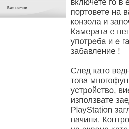
включете го в 
Виж всички
портовете на в
конзола и запо
Камерата е не
употреба и е г
забавление !
След като вед
това многофу
устройство, ви
използвате за
PlayStation за
начини. Контр