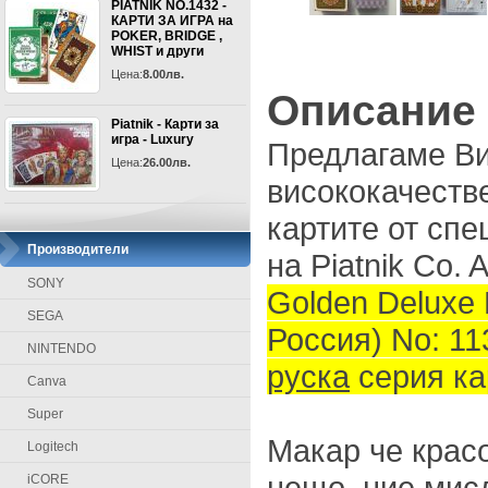
PIATNIK NO.1432 -
КАРТИ ЗА ИГРА на
POKER, BRIDGE ,
WHIST и други
Цена:
8.00лв.
Описание
Piatnik - Карти за
игра - Luxury
Предлагаме Ви
Цена:
26.00лв.
висококачеств
картите от спе
Производители
на Piatnik Co. A
SONY
Golden Deluxe 
SEGA
Россия) No: 1
NINTENDO
руска
серия ка
Canva
Super
Макар че красо
Logitech
нещо, ние мис
iCORE