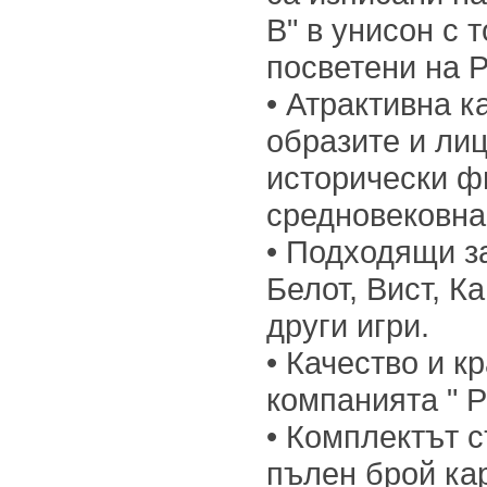
В" в унисон с 
посветени на Р
• Атрактивна к
образите и лиц
исторически ф
средновековна
• Подходящи з
Белот, Вист, К
други игри.
• Качество и к
компанията " Pi
• Комплектът 
пълен брой кар