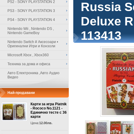
PS2 - SONY PLAYSTATION 2
Russia S
PS3 - SONY PLAYSTATION 3
Deluxe R
PS4 - SONY PLAYSTATION 4
Nintendo Wii , Nintendo DS ,
113413
Nintendo GameBoy
Nintendo Switch # Аксесоари •
Оригинални Игри и Конзоли
Microsoft Xbox , Xbox360
Техника за дома и офиса
Авто Електроника ,Авто Аудио
Видео
Най-продавани
Карти за игра Piatnik
- Rococo No.1121 -
Единично тесте с 36
карти
Цена:
12.00лв.