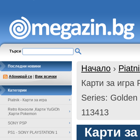
Търси
Начало
›
Piatn
Последни новини
Абонирай се
|
Виж всички
Карти за игра P
Категории
Series: Golden
Piatnik - Карти за игра
Retro Конзоли ,Карти YuGiOh
113413
,Карти Pokemon
SONY PSP
Карти за 
PS1 - SONY PLAYSTATION 1