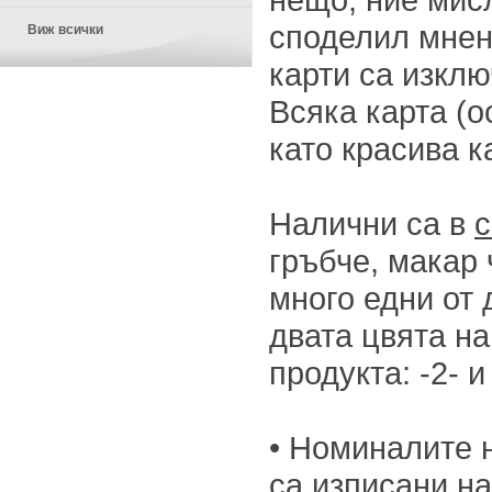
споделил мнени
Виж всички
карти са изклю
Всяка карта (ос
като красива к
Налични са в
с
гръбче, макар 
много едни от 
двата цвята н
продукта: -2- и 
• Номиналите н
са изписани на 