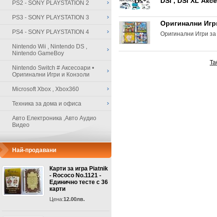
DSi , DSi XL Акс
PS2 - SONY PLAYSTATION 2
PS3 - SONY PLAYSTATION 3
Оригинални Игри 
PS4 - SONY PLAYSTATION 4
Оригинални Игри за 
Nintendo Wii , Nintendo DS ,
Nintendo GameBoy
Та
Nintendo Switch # Аксесоари •
Оригинални Игри и Конзоли
Microsoft Xbox , Xbox360
Техника за дома и офиса
Авто Електроника ,Авто Аудио
Видео
Най-продавани
Карти за игра Piatnik
- Rococo No.1121 -
Единично тесте с 36
карти
Цена:
12.00лв.