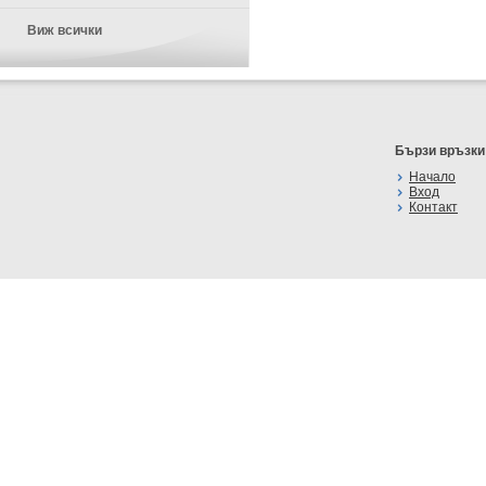
Виж всички
Бързи връзки
Начало
Вход
Контакт