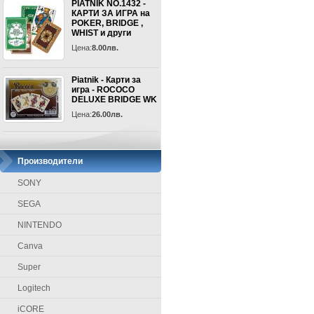
PIATNIK NO.1432 -
КАРТИ ЗА ИГРА на
POKER, BRIDGE ,
WHIST и други
Цена:
8.00лв.
Piatnik - Карти за
игра - ROCOCO
DELUXE BRIDGE WK
Цена:
26.00лв.
Производители
SONY
SEGA
NINTENDO
Canva
Super
Logitech
iCORE