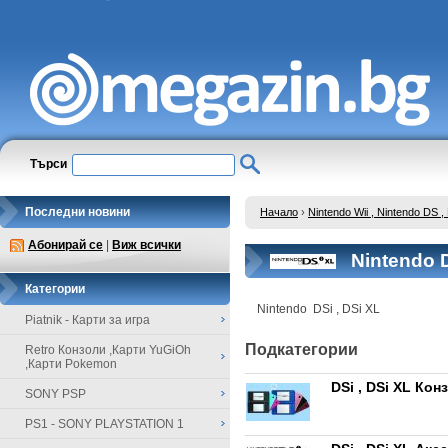
Търси
Последни новини
Начало
›
Nintendo Wii , Nintendo DS
Абонирай се
|
Виж всички
Nintendo D
Категории
Nintendo DSi , DSi XL
Piatnik - Карти за игра
Подкатегории
Retro Конзоли ,Карти YuGiOh
,Карти Pokemon
DSi , DSi XL Кон
SONY PSP
PS1 - SONY PLAYSTATION 1