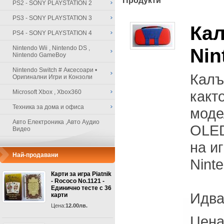
Продукти
PS2 - SONY PLAYSTATION 2
PS3 - SONY PLAYSTATION 3
Ка
PS4 - SONY PLAYSTATION 4
Nintendo Wii , Nintendo DS ,
Nin
Nintendo GameBoy
Nintendo Switch # Аксесоари •
Калъ
Оригинални Игри и Конзоли
какт
Microsoft Xbox , Xbox360
Техника за дома и офиса
модел
Авто Електроника ,Авто Аудио
OLED
Видео
на и
Най-продавани
Nint
Карти за игра Piatnik
- Rococo No.1121 -
Единично тесте с 36
Идва
карти
Цена:
12.00лв.
Цена