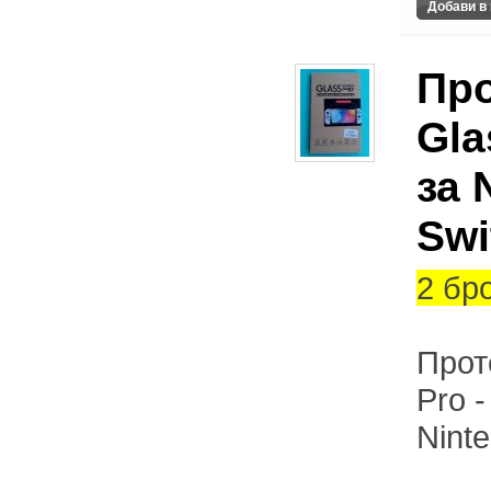
Про
Gla
за 
Swi
2 бр
Прот
Pro 
Nint