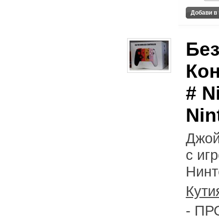
Бе
Ко
# N
Nin
Джой
с иг
Нинт
Кути
- ПР