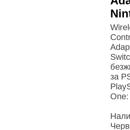
Ada
Nin
Wire
Contr
Adapt
Swit
безж
за P
PlayS
One:
Нали
Черв