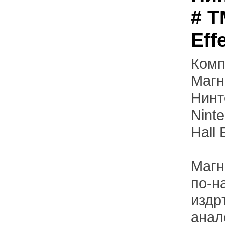
# T
Eff
Комп
Магн
Нинт
Nint
Hall 
Магн
по-н
издр
анал