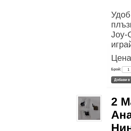
Удоб
плъз
Joy-
игра
Цена
Брой:
2 М
Ана
Ни