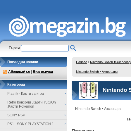
Търси
Последни новини
Начало
›
Nintendo Switch # Аксесоар
Абонирай се
|
Виж всички
Nintendo Switch • Аксесоари
Категории
Nintendo 
Piatnik - Карти за игра
Retro Конзоли ,Карти YuGiOh
,Карти Pokemon
Nintendo Switch • Аксесоари
SONY PSP
Та
PS1 - SONY PLAYSTATION 1