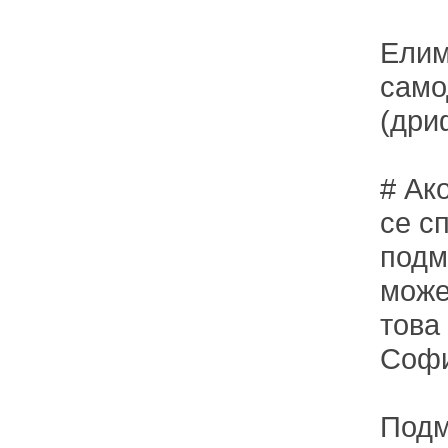
Елим
само
(дри
# Ак
се с
подм
може
това
Соф
Подм