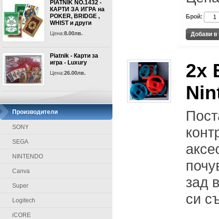
PIATNIK NO.1432 -
КАРТИ ЗА ИГРА на
POKER, BRIDGE ,
Брой:
WHIST и други
Цена:
8.00лв.
Piatnik - Карти за
игра - Luxury
2x 
Цена:
26.00лв.
Nin
Пост
Производители
SONY
конт
SEGA
аксе
NINTENDO
почу
Canva
зад 
Super
си с
Logitech
iCORE