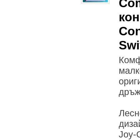
Com
кон
Con
Swi
Комф
малк
ориг
дръж
Лесн
диза
Joy-