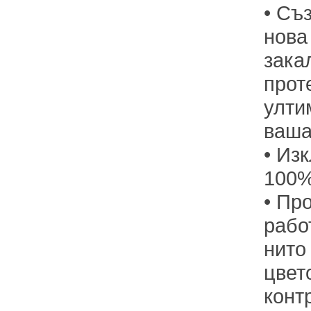
• Съ
нова
зака
прот
улти
ваша
• Из
100%
• Пр
рабо
нито
цвет
конт