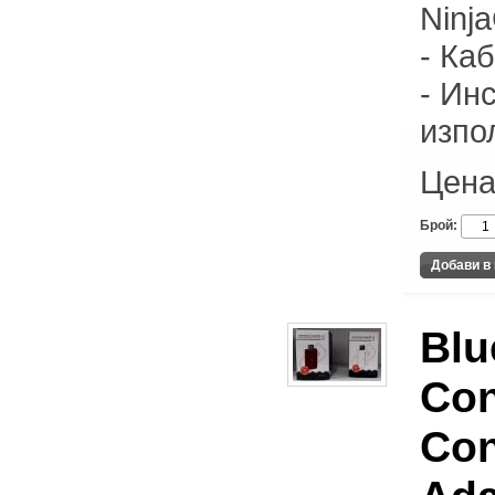
Ninj
- Ка
- Ин
изпо
Цена
Брой:
Blu
Con
Con