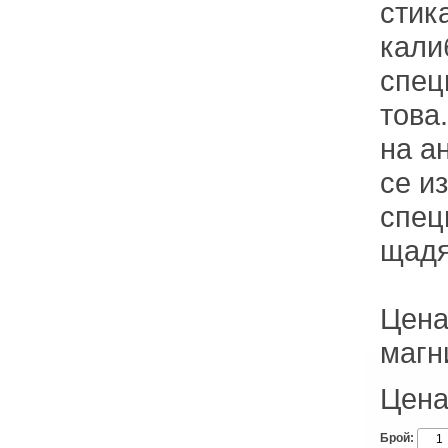
стик
кали
спец
това
на а
се и
спец
щадя
Цена
магн
Цена
Брой: