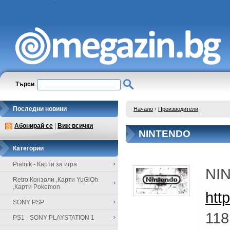
Търси
Последни новини
Начало
›
Производители
Абонирай се
|
Виж всички
NINTENDO
Категории
Piatnik - Карти за игра
NI
Retro Конзоли ,Карти YuGiOh
,Карти Pokemon
htt
SONY PSP
118
PS1 - SONY PLAYSTATION 1