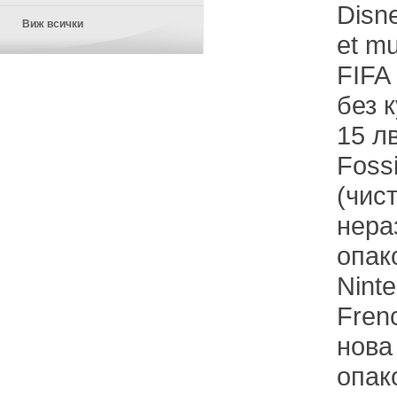
Disn
Виж всички
et mu
FIFA
без 
15 л
Fossi
(чис
нера
опако
Nint
Fren
нова
опако