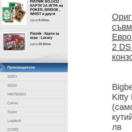
PIATNIK NO.1432 -
КАРТИ ЗА ИГРА на
POKER, BRIDGE ,
Ориг
WHIST и други
Цена:
8.00лв.
съвм
Piatnik - Карти за
Евр
игра - Luxury
2 DS
Цена:
26.00лв.
конз
Производители
SONY
Bigbe
SEGA
Kitt
NINTENDO
Canva
(сам
Super
кути
Logitech
лв
iCORE