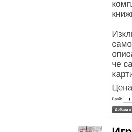
комп
книж
Изкл
само
опис
че с
карти
Цена
Брой:
Игр