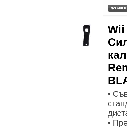
Wii
Си
кал
Rem
BL
• Съ
стан
дист
• Пр