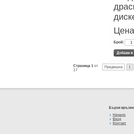
драс
диск
Цена
Брой:
Страница 1
от
Предишна
1
17
Бързи връзки
Начало
Вход
Контакт