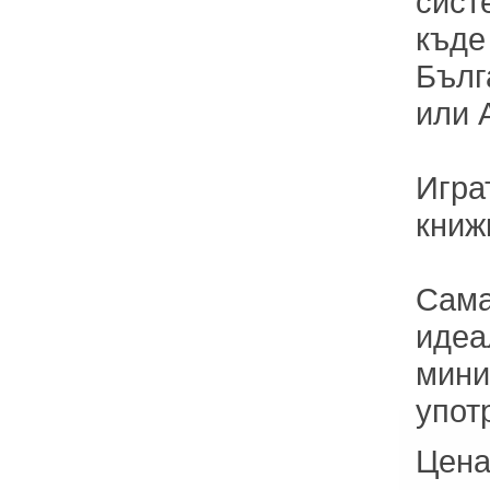
сист
къде
Бълг
или 
Игра
книж
Сама
идеа
мини
упот
Цена