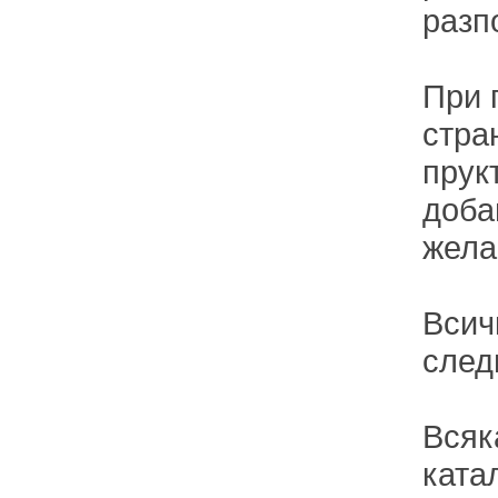
разп
При 
стра
прук
доба
жела
Всич
след
Всяк
ката