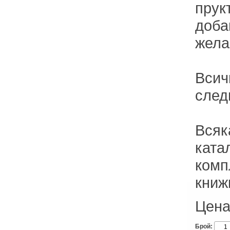
прук
доба
жела
Всич
след
Всяк
ката
комп
книж
Цена
Брой: