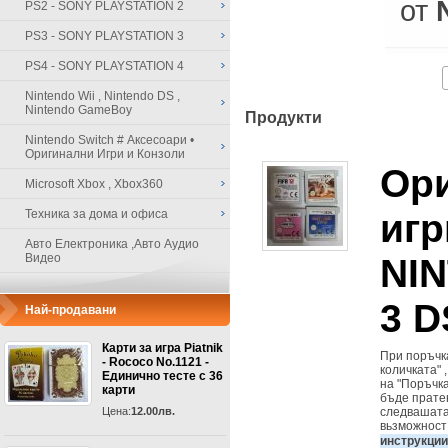
от
PS2 - SONY PLAYSTATION 2
PS3 - SONY PLAYSTATION 3
PS4 - SONY PLAYSTATION 4
Nintendo Wii , Nintendo DS ,
Nintendo GameBoy
Продукти
Nintendo Switch # Аксесоари •
Оригинални Игри и Конзоли
Ор
Microsoft Xbox , Xbox360
игр
Техника за дома и офиса
Авто Електроника ,Авто Аудио
Видео
NIN
3 D
Най-продавани
Карти за игра Piatnik
При поръчка
- Rococo No.1121 -
количката" 
Единично тесте с 36
на "Поръчка
карти
бъде пратен
Цена:
12.00лв.
следвашата 
вьзможност 
инструкци