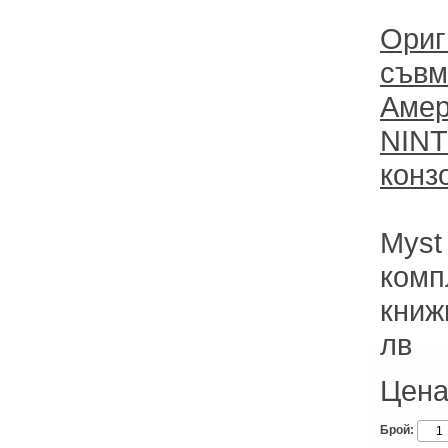
Ориг
съвм
Амер
NINT
конз
Myst
комп
книж
лв
Цена
Брой: