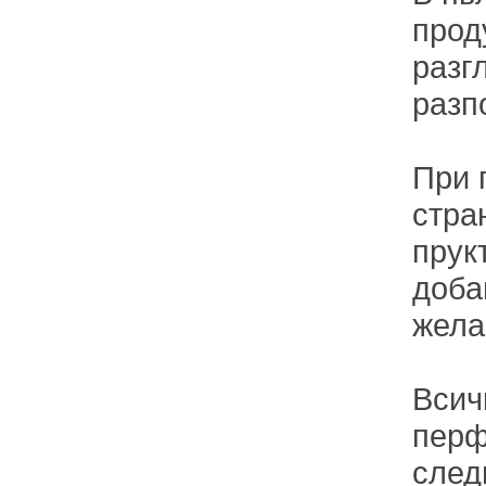
прод
разг
разп
При 
стра
прук
доба
жела
Всич
перф
след