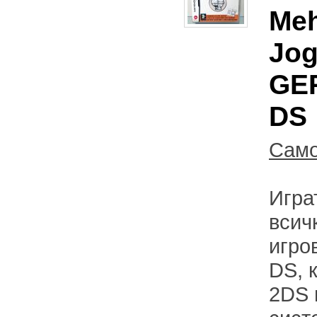
Meh
Jog
GER
DS
Само
Игра
всич
игро
DS, 
2DS 