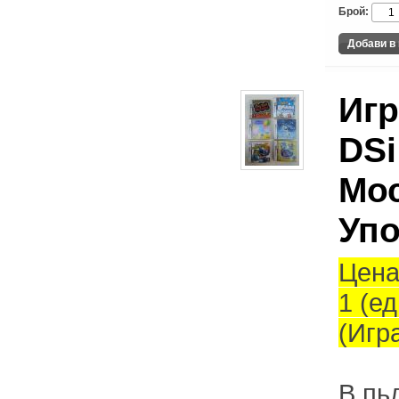
Брой:
Игр
DSi
Мос
Упо
Ценат
1 (е
(Игр
В пь