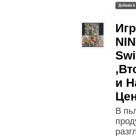
Игр
NI
Swi
,Вт
и 
Це
В пь
прод
разг