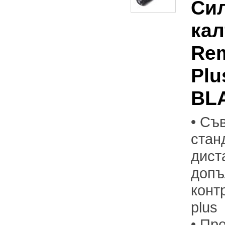
Си
кал
Rem
Plu
BL
• Съ
стан
дист
допъ
конт
plus
• Пр