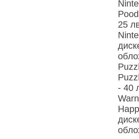
Nint
Pood
25 л
Nint
диск
обло
Puzz
Puzz
- 40 
Warne
Happ
диск
обло