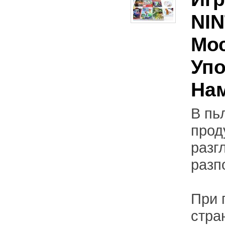
NIN
Мос
Упо
На
В пь
прод
разг
разп
При 
стра