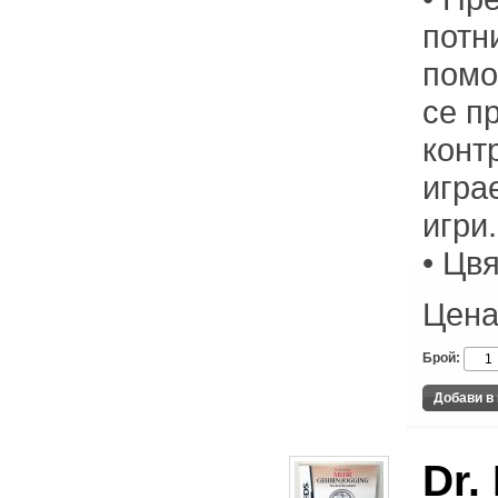
потн
помо
се п
конт
игра
игри.
• Цв
Цена
Брой:
Dr.