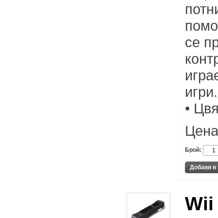
потн
помо
се п
конт
игра
игри.
• Цв
Цена
Брой:
Wii