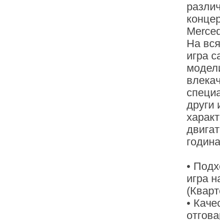
разли
концер
Merced
На вся
игра с
модели
влекач
специ
други 
характ
двигат
година
• Подх
игра на
(Кварт
• Каче
отгов