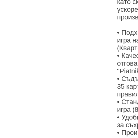
като с
ускоре
произв
• Подх
игра на
(Кварт
• Каче
отгов
"Piatni
• Съдъ
35 кар
правил
• Стан
игра (
• Удоб
за съх
• Прои