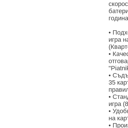
скорос
батери
година
• Подх
игра на
(Кварт
• Каче
отгов
"Piatni
• Съдъ
35 кар
правил
• Стан
игра (
• Удоб
на кар
• Прои