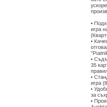
ускоре
произв
• Подх
игра на
(Кварт
• Каче
отгов
"Piatni
• Съдъ
35 кар
правил
• Стан
игра (
• Удоб
за съх
• Прои