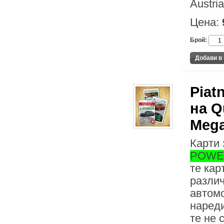
Austria
Цена:
Брой:
Piat
на Q
Meg
Карти 
POWE
те кар
разли
автомо
нареди
те не 