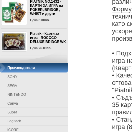
разли
PIATNIK NO.1432 -
КАРТИ ЗА ИГРА на
Форму
POKER, BRIDGE ,
WHIST и други
технич
Цена:
8.00лв.
като с
ускоре
Piatnik - Карти за
произв
игра - ROCOCO
DELUXE BRIDGE WK
Цена:
26.00лв.
• Подх
игра на
(Кварт
Производители
• Каче
SONY
отгов
SEGA
"Piatni
NINTENDO
• Съдъ
Canva
35 кар
правил
Super
• Стан
Logitech
игра (
iCORE