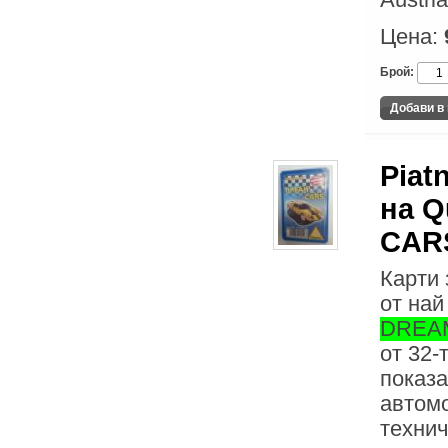
Austria
Цена:
Брой:
Piat
на Q
CAR
Карти 
от най
DREA
от 32-
показ
автомо
технич