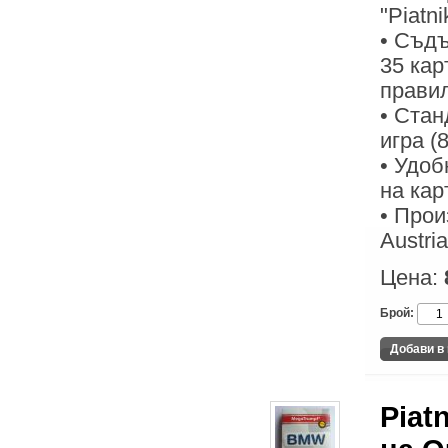
"Piatni
• Съдъ
35 кар
правил
• Стан
игра (
• Удоб
на кар
• Прои
Austria
Цена:
Брой:
Piat