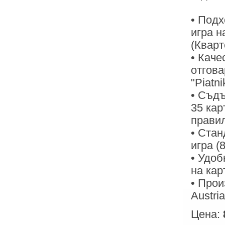
• Подх
игра на
(Кварт
• Каче
отгов
"Piatni
• Съдъ
35 кар
правил
• Стан
игра (
• Удоб
на кар
• Прои
Austria
Цена: