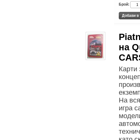
Брой:
Piat
на Q
CAR
Карти 
конце
произв
екзем
На вся
игра с
модел
автомо
технич
като с