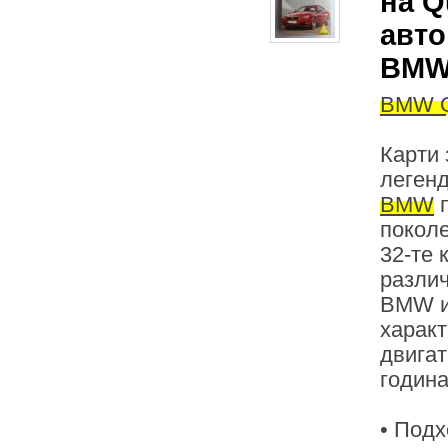
на Q
авто
BM
BMW Qu
Карти 
леген
BMW
п
поколе
32-те 
разли
BMW и
характ
двигат
година
• Подх