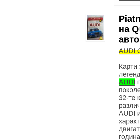
Piat
на Q
авто
AUDI Q
Карти 
леген
AUDI
п
поколе
32-те 
разли
AUDI и
характ
двигат
година