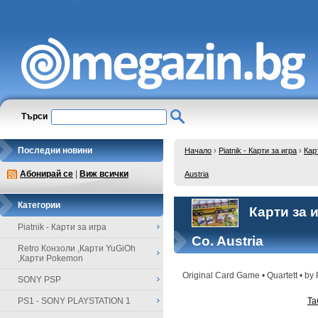
Търси
Последни новини
Начало
›
Piatnik - Карти за игра
›
Карт
Абонирай се
|
Виж всички
Austria
Категории
Карти за иг
Piatnik - Карти за игра
Co. Austria
Retro Конзоли ,Карти YuGiOh
,Карти Pokemon
Original Card Game • Quartett • by 
SONY PSP
PS1 - SONY PLAYSTATION 1
Та