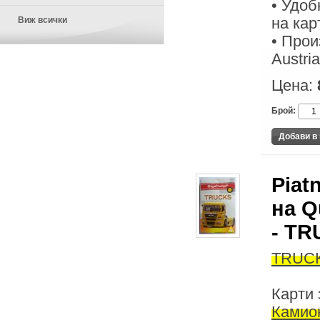
• Удоб
Виж всички
на кар
• Прои
Austria
Цена:
Брой:
Piat
на Q
- T
TRUCKS
Карти 
Камио