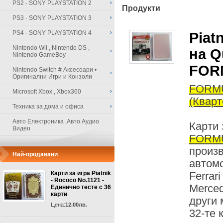
PS2 - SONY PLAYSTATION 2
Продукти
PS3 - SONY PLAYSTATION 3
PS4 - SONY PLAYSTATION 4
Piat
Nintendo Wii , Nintendo DS ,
на Qu
Nintendo GameBoy
FOR
Nintendo Switch # Аксесоари •
Оригинални Игри и Конзоли
FORMU
Microsoft Xbox , Xbox360
(Кварт
Техника за дома и офиса
Авто Електроника ,Авто Аудио
Карти 
Видео
FORMU
произв
Най-продавани
автом
Карти за игра Piatnik
Ferrari
- Rococo No.1121 -
Merced
Единично тесте с 36
карти
други 
Цена:
12.00лв.
32-те 