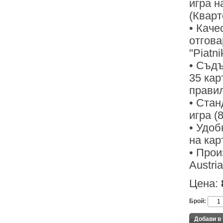
игра на
(Кварт
• Каче
отгов
"Piatni
• Съдъ
35 кар
правил
• Стан
игра (
• Удоб
на кар
• Прои
Austria
Цена:
Брой: