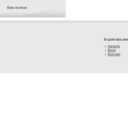
Виж всички
Бързи връзки
Начало
Вход
Контакт