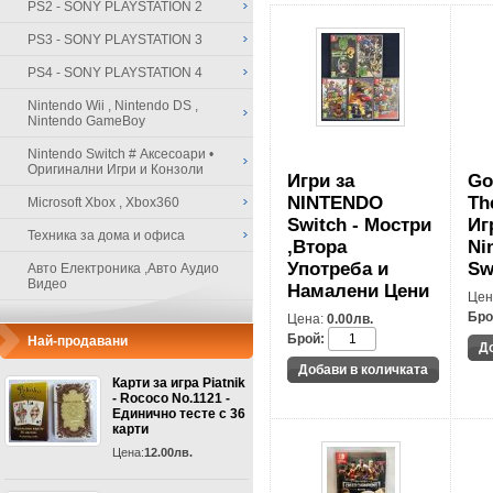
PS2 - SONY PLAYSTATION 2
PS3 - SONY PLAYSTATION 3
PS4 - SONY PLAYSTATION 4
Nintendo Wii , Nintendo DS ,
Nintendo GameBoy
Nintendo Switch # Аксесоари •
Оригинални Игри и Конзоли
Игри за
Go
NINTENDO
Th
Microsoft Xbox , Xbox360
Switch - Мостри
Иг
Техника за дома и офиса
,Втора
Ni
Употреба и
Sw
Авто Електроника ,Авто Аудио
Видео
Намалени Цени
Цен
Бро
Цена:
0.00лв.
Брой:
Най-продавани
Карти за игра Piatnik
- Rococo No.1121 -
Единично тесте с 36
карти
Цена:
12.00лв.