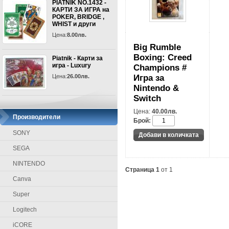
PIATNIK NO.1432 -
КАРТИ ЗА ИГРА на
POKER, BRIDGE ,
WHIST и други
Цена:
8.00лв.
Big Rumble
Boxing: Creed
Piatnik - Карти за
игра - Luxury
Champions #
Цена:
26.00лв.
Игра за
Nintendo &
Switch
Цена:
40.00лв.
Производители
Брой:
SONY
SEGA
NINTENDO
Страница 1
от 1
Canva
Super
Logitech
iCORE