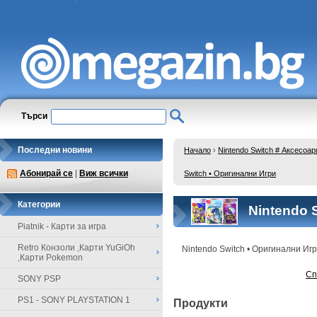
Търси
Последни новини
Начало
›
Nintendo Switch # Аксесоар
Абонирай се
|
Виж всички
Switch • Оригинални Игри
Категории
Nintendo 
Piatnik - Карти за игра
Retro Конзоли ,Карти YuGiOh
Nintendo Switch • Оригинални Иг
,Карти Pokemon
Сп
SONY PSP
PS1 - SONY PLAYSTATION 1
Продукти