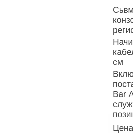
Сьвм
конз
реги
Начи
кабе
см
Вклю
пост
Bar 
служ
пози
Цена