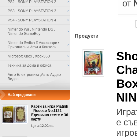
от
PS2 - SONY PLAYSTATION 2
PS3 - SONY PLAYSTATION 3
PS4 - SONY PLAYSTATION 4
Nintendo Wii , Nintendo DS ,
Nintendo GameBoy
Продукти
Nintendo Switch # Аксесоари •
Оригинални Игри и Конзоли
Sh
Microsoft Xbox , Xbox360
Ch
Техника за дома и офиса
Авто Електроника ,Авто Аудио
Видео
Box
NI
Най-продавани
Карти за игра Piatnik
Играт
- Rococo No.1121 -
Единично тесте с 36
карти
е съ
Цена:
12.00лв.
игро