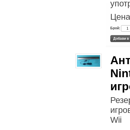
упот
Цена
Брой:
Ант
Nin
игр
Резе
игро
Wii