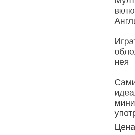
Мулт
вклю
Англ
Игра
обло
нея
Сами
идеа
мини
упот
Цена