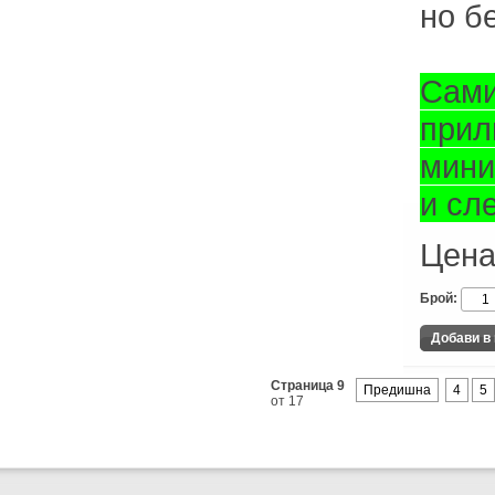
но б
Сами
прил
мини
и сл
Цена
Брой:
Страница 9
Предишна
4
5
от 17