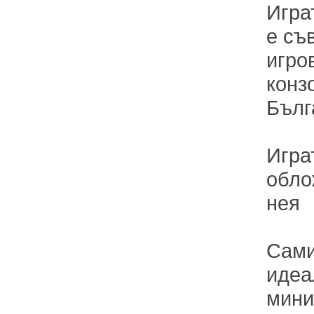
Играт
е съ
игро
конз
Бълг
Игра
обло
нея
Сами
идеа
мини