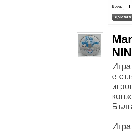
Брой:
Mar
NI
Играт
е съ
игро
конз
Бълг
Игра