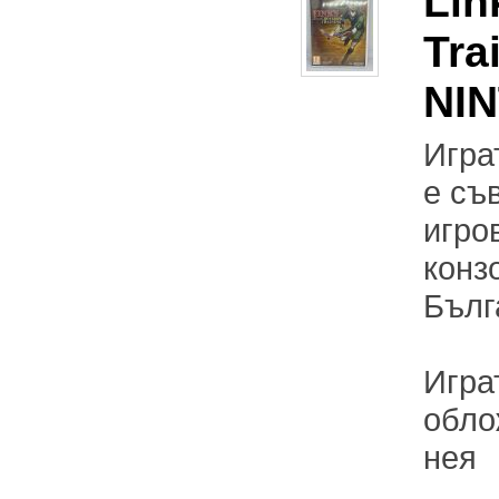
Lin
Tra
NI
Играт
е съ
игро
конз
Бълг
Игра
обло
нея