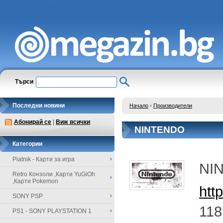
Търси
Последни новини
Начало
›
Производители
Абонирай се
|
Виж всички
NINTENDO
Категории
Piatnik - Карти за игра
NI
Retro Конзоли ,Карти YuGiOh
,Карти Pokemon
htt
SONY PSP
118
PS1 - SONY PLAYSTATION 1