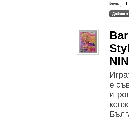
Брой:
Bar
Sty
NI
Играт
е съ
игро
конз
Бълг