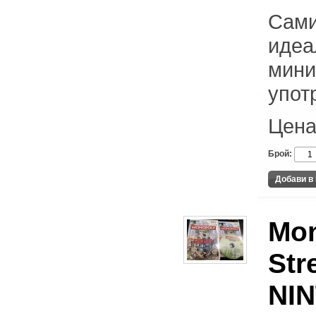
Сами
идеа
мини
упот
Цена
Брой:
Mon
Str
NI