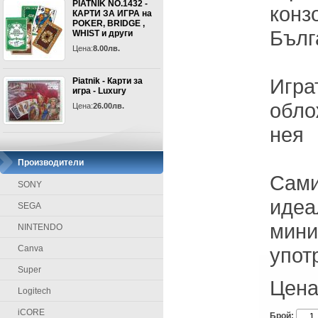
PIATNIK NO.1432 -
конз
КАРТИ ЗА ИГРА на
POKER, BRIDGE ,
Бълг
WHIST и други
Цена:
8.00лв.
Игра
Piatnik - Карти за
игра - Luxury
обло
Цена:
26.00лв.
нея
Производители
Сами
SONY
идеа
SEGA
мини
NINTENDO
Canva
упот
Super
Цена
Logitech
iCORE
Брой: