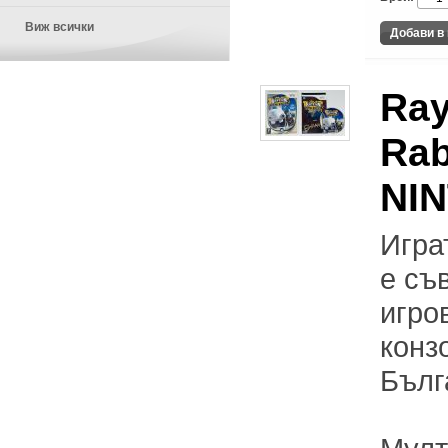
Виж всички
Ray
Rab
NI
Играт
е съ
игро
конз
Бълг