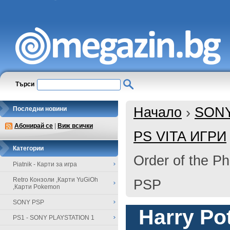
Търси
Начало
›
SON
Последни новини
Абонирай се
|
Виж всички
PS VITA ИГРИ
Категории
Order of the P
Piatnik - Карти за игра
Retro Конзоли ,Карти YuGiOh
PSP
,Карти Pokemon
SONY PSP
Harry Pot
PS1 - SONY PLAYSTATION 1