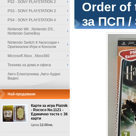
PS2 - SONY PLAYSTATION 2
Order of
PS3 - SONY PLAYSTATION 3
за ПСП /
PS4 - SONY PLAYSTATION 4
Nintendo Wii , Nintendo DS ,
Nintendo GameBoy
Nintendo Switch # Аксесоари •
Оригинални Игри и Конзоли
Microsoft Xbox , Xbox360
Техника за дома и офиса
Авто Електроника ,Авто Аудио
Видео
Най-продавани
Карти за игра Piatnik
- Rococo No.1121 -
Единично тесте с 36
карти
Цена:
12.00лв.