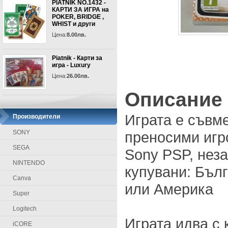
PIATNIK NO.1432 -
КАРТИ ЗА ИГРА на
POKER, BRIDGE ,
WHIST и други
Цена:
8.00лв.
Piatnik - Карти за
игра - Luxury
Цена:
26.00лв.
Описание
Играта е съвм
Производители
SONY
преносими игр
SEGA
Sony PSP, неза
NINTENDO
купувани: Бълг
Canva
или Америка
Super
Logitech
Играта идва с 
iCORE