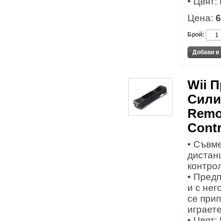
• Цвят:
Цена:
6
Брой:
Wii 
Сили
Remo
Cont
• Съвме
дистан
контрол
• Пред
и с нег
се при
играете
• Цвят: