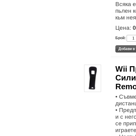
Всяка е
пьлен к
кьм нея
Цена:
0
Брой:
Wii 
Сили
Remo
• Съвме
дистан
• Пред
и с нег
се при
играете