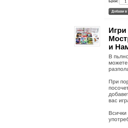
Брой:
Игри
Мост
и На
В пьлн
можете 
разпола
При по
посоче
добаве
вас игр
Всички 
употре