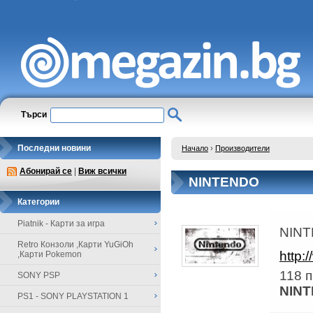
Търси
Последни новини
Начало
›
Производители
Абонирай се
|
Виж всички
NINTENDO
Категории
Piatnik - Карти за игра
NIN
Retro Конзоли ,Карти YuGiOh
http:
,Карти Pokemon
118 п
SONY PSP
NIN
PS1 - SONY PLAYSTATION 1