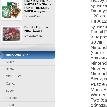
Happy F
PIATNIK NO.1432 -
кутийка
КАРТИ ЗА ИГРА на
POKER, BRIDGE ,
Disney®
WHIST и други
- 20 лв
Цена:
8.00лв.
FIFA 12
кутийка
Piatnik - Карти за
игра - Luxury
Fossil F
Цена:
26.00лв.
и нераз
30 лв
Nintend
(чисто 
Производители
опаковк
SONY
Nintend
New Fri
SEGA
Nintend
NINTENDO
без кут
Puzzle 
Canva
Mario B
Super
Warner 
Logitech
Two (са
обложка
iCORE