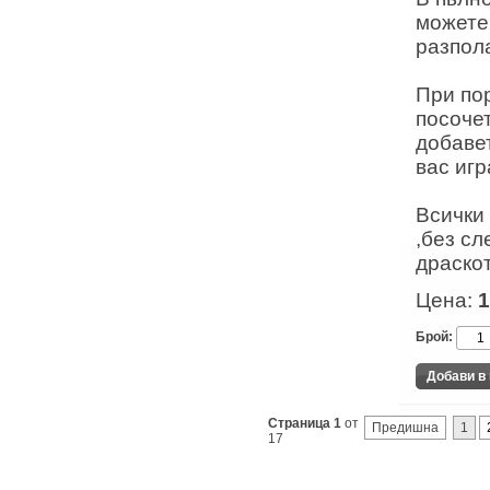
можете 
разпола
При по
посоче
добаве
вас игр
Всички 
,без сл
драскот
Цена:
1
Брой:
Страница 1
от
Предишна
1
17