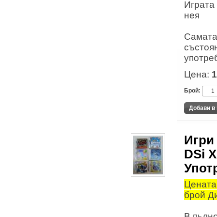
Играта 
нея
Самата
състоя
употре
Цена:
1
Брой:
Игри 
DSi X
Упот
Цената 
брой Ди
В пьлн