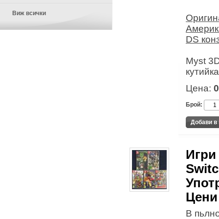
Виж всички
Оригин
Америк
DS кон
Myst 3D
кутийка
Цена:
0
Брой:
Игри
Switc
Упот
Цени
В пьлн