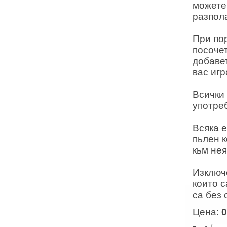
можете 
разпола
При по
посоче
добаве
вас игр
Всички 
употре
Всяка е
пьлен к
кьм нея
Изключ
които с
са без 
Цена:
0