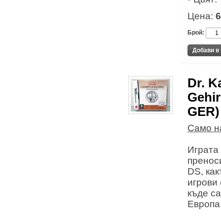
Цена:
6
Брой:
Dr. 
Gehir
GER)
Само н
Играта
пренос
DS, как
игрови
къде са
Европа