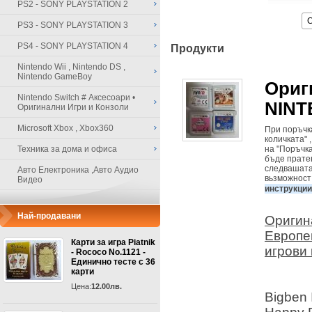
PS2 - SONY PLAYSTATION 2
PS3 - SONY PLAYSTATION 3
PS4 - SONY PLAYSTATION 4
Продукти
Nintendo Wii , Nintendo DS ,
Nintendo GameBoy
Ориг
Nintendo Switch # Аксесоари •
NINT
Оригинални Игри и Конзоли
Microsoft Xbox , Xbox360
При поръчка
количката" 
Техника за дома и офиса
на "Поръчка
бъде пратен
следвашата 
Авто Електроника ,Авто Аудио
вьзможност 
Видео
инструкци
Най-продавани
Оригин
Европе
Карти за игра Piatnik
игрови 
- Rococo No.1121 -
Единично тесте с 36
карти
Цена:
12.00лв.
Bigben I