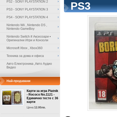
PS2 - SONY PLAYSTATION 2
PS3
PS3 - SONY PLAYSTATION 3
PS4 - SONY PLAYSTATION 4
Nintendo Wii , Nintendo DS ,
Nintendo GameBoy
Nintendo Switch # Аксесоари •
Оригинални Игри и Конзоли
Microsoft Xbox , Xbox360
Техника за дома и офиса
Авто Електроника ,Авто Аудио
Видео
Най-продавани
Карти за игра Piatnik
- Rococo No.1121 -
Единично тесте с 36
карти
Цена:
12.00лв.