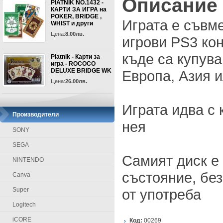
Описание
PIATNIK NO.1432 -
КАРТИ ЗА ИГРА на
POKER, BRIDGE ,
Играта е съвм
WHIST и други
Цена:
8.00лв.
игрови PS3 кон
къде са купува
Piatnik - Карти за
игра - ROCOCO
DELUXE BRIDGE WK
Европа, Азия 
Цена:
26.00лв.
Играта идва с 
Производители
нея
SONY
SEGA
Самият диск е
NINTENDO
състояние, без
Canva
Super
от употреба
Logitech
iCORE
Код:
00269