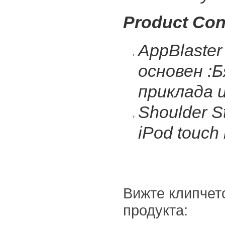
Product Con
AppBlaster
основен :Б
приклада и
Shoulder S
iPod touch
Вижте клипчет
продукта: