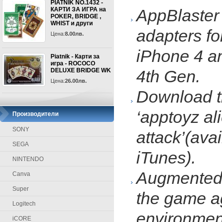
PIATNIK NO.1432 -
КАРТИ ЗА ИГРА на
AppBlaster
POKER, BRIDGE ,
WHIST и други
adapters fo
Цена:
8.00лв.
iPhone 4 a
Piatnik - Карти за
игра - ROCOCO
DELUXE BRIDGE WK
4
th
Gen.
Цена:
26.00лв.
Download t
‘apptoyz al
Производители
SONY
attack’(avai
SEGA
iTunes).
NINTENDO
Augmented 
Canva
Super
the game a
Logitech
environmen
iCORE