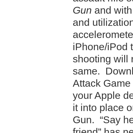
Gun
and with 
and utilizatio
accelerometer
iPhone/iPod t
shooting will
same. Downlo
Attack Game 
your Apple de
it into place 
Gun. “Say hell
friend” has n