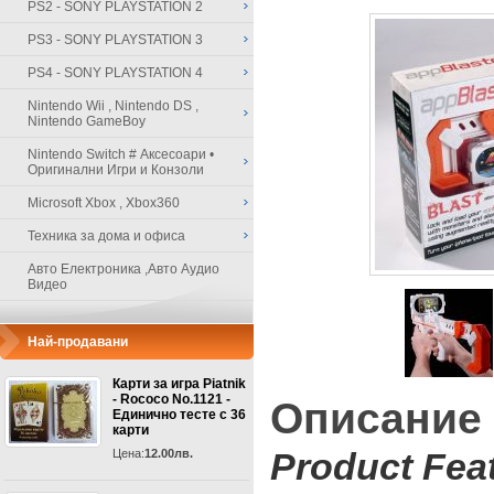
PS2 - SONY PLAYSTATION 2
PS3 - SONY PLAYSTATION 3
PS4 - SONY PLAYSTATION 4
Nintendo Wii , Nintendo DS ,
Nintendo GameBoy
Nintendo Switch # Аксесоари •
Оригинални Игри и Конзоли
Microsoft Xbox , Xbox360
Техника за дома и офиса
Авто Електроника ,Авто Аудио
Видео
Най-продавани
Карти за игра Piatnik
- Rococo No.1121 -
Описание
Единично тесте с 36
карти
Product Fea
Цена:
12.00лв.