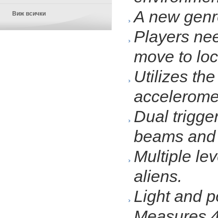
A new genr
Виж всички
Players nee
move to loc
Utilizes th
accelerome
Dual trigger
beams and 
Multiple le
aliens.
Light and p
Measures 