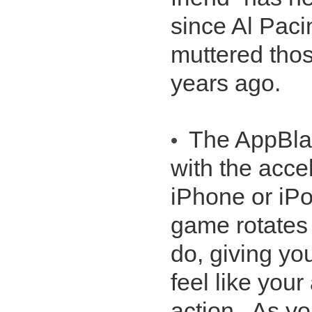
since Al Paci
muttered tho
years ago.
The AppBla
•
with the acce
iPhone or iPo
game rotates
do, giving yo
feel like your
action. As y