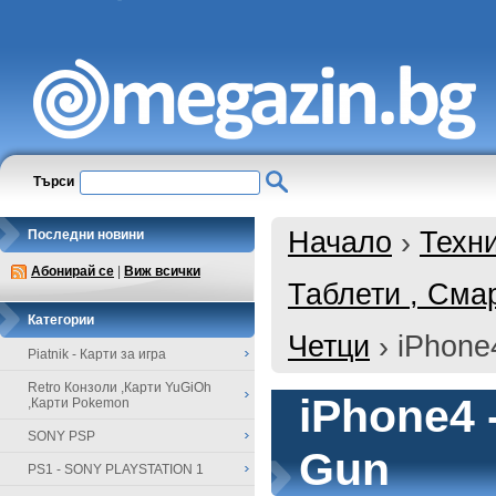
Търси
Начало
›
Техн
Последни новини
Абонирай се
|
Виж всички
Таблети , Сма
Категории
Четци
›
iPhone
Piatnik - Карти за игра
Retro Конзоли ,Карти YuGiOh
iPhone4 
,Карти Pokemon
SONY PSP
Gun
PS1 - SONY PLAYSTATION 1