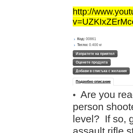
http://www.you
v=UZKIxZErMc
Код:
00861
Тегло:
0.400
кг
Изпратете на приятел
Оценете продукта
Добави в списъка с желания
Подробно описание
Are you read
•
person shoot
level? If so, 
assault rifle 