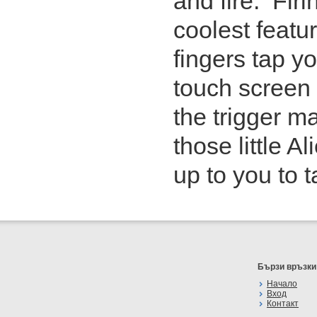
and fire. Firi
coolest featur
fingers tap y
touch screen 
the trigger m
those little A
up to you to 
Бързи връзки
Начало
Вход
Контакт