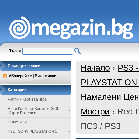
Търси
Начало
›
PS3 
Последни новини
Абонирай се
|
Виж всички
PLAYSTATION
Категории
Намалени Цени
Piatnik - Карти за игра
Retro Конзоли ,Карти YuGiOh
Мостри
›
Red 
,Карти Pokemon
SONY PSP
ПС3 / PS3
PS1 - SONY PLAYSTATION 1