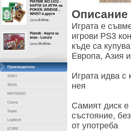
PIATNIK NO.1432 -
КАРТИ ЗА ИГРА на
POKER, BRIDGE ,
Описание
WHIST и други
Цена:
8.00лв.
Играта е съвм
игрови PS3 кон
Piatnik - Карти за
игра - Luxury
къде са купува
Цена:
26.00лв.
Европа, Азия 
Производители
Играта идва с 
SONY
нея
SEGA
NINTENDO
Canva
Самият диск е
Super
състояние, без
Logitech
от употреба
iCORE