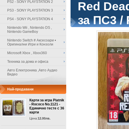
PS2 - SONY PLAYSTATION 2
Red Dea
PS3 - SONY PLAYSTATION 3
за ПС3 /
PS4 - SONY PLAYSTATION 4
Nintendo Wii , Nintendo DS ,
Nintendo GameBoy
Nintendo Switch # Аксесоари •
Оригинални Игри и Конзоли
Microsoft Xbox , Xbox360
Техника за дома и офиса
Авто Електроника ,Авто Аудио
Видео
Най-продавани
Карти за игра Piatnik
- Rococo No.1121 -
Единично тесте с 36
карти
Цена:
12.00лв.