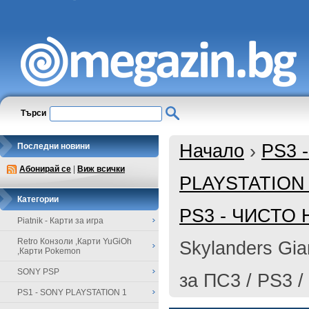
Търси
Начало
›
PS3 
Последни новини
Абонирай се
|
Виж всички
PLAYSTATION
Категории
PS3 - ЧИСТО
Piatnik - Карти за игра
Retro Конзоли ,Карти YuGiOh
Skylanders Gia
,Карти Pokemon
SONY PSP
за ПС3 / PS3 / 
PS1 - SONY PLAYSTATION 1