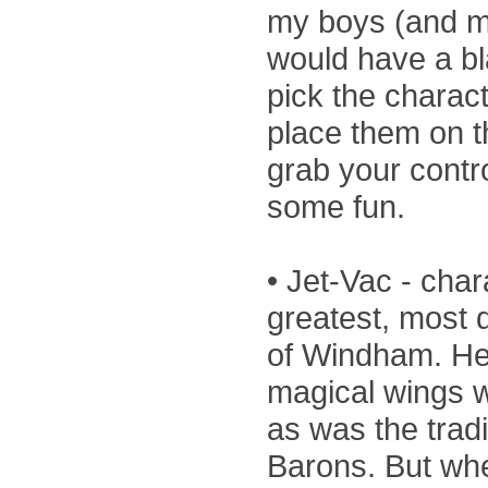
my boys (and ma
would have a bla
pick the charac
place them on th
grab your contro
some fun.
• Jet-Vac - cha
greatest, most d
of Windham. He
magical wings 
as was the tradi
Barons. But wh