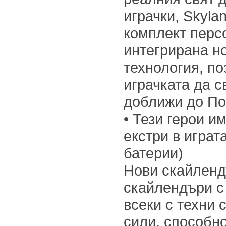
играчки, Skyla
комплект персо
интегрирана н
технология, по
играчката да с
доближи до По
• Тези герои и
екстри в играт
батерии)
Нови скайленд
скайлендъри с
всеки с техни 
сили, способно