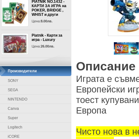
PIATNIK NO.1432 -
КАРТИ ЗА ИГРА на
POKER, BRIDGE ,
WHIST и други
Цена:
8.00лв.
Piatnik - Карти за
игра - Luxury
Цена:
26.00лв.
Описание
Производители
Играта е съвм
SONY
Европейски игр
SEGA
тоест купувани
NINTENDO
Европа
Canva
Super
Logitech
Чисто нова в 
iCORE