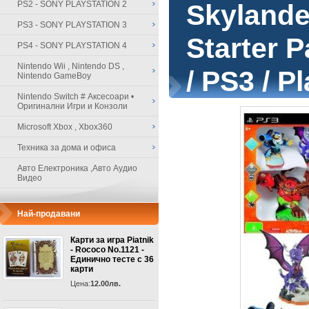
PS2 - SONY PLAYSTATION 2
Skylande
PS3 - SONY PLAYSTATION 3
Starter 
PS4 - SONY PLAYSTATION 4
Nintendo Wii , Nintendo DS ,
/ PS3 / P
Nintendo GameBoy
Nintendo Switch # Аксесоари •
Оригинални Игри и Конзоли
Microsoft Xbox , Xbox360
Техника за дома и офиса
Авто Електроника ,Авто Аудио
Видео
Най-продавани
Карти за игра Piatnik
- Rococo No.1121 -
Единично тесте с 36
карти
Цена:
12.00лв.