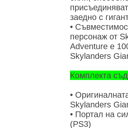
присъединяват
заедно с гиган
• Съвместимос
персонаж от Sk
Adventure е 1
Skylanders Gia
Комплекта съд
• Оригиналната
Skylanders Gia
• Портал на сил
(PS3)