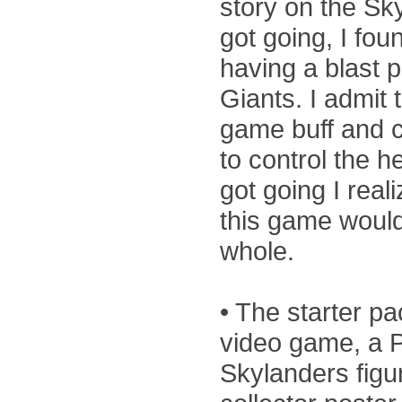
story on the Sk
got going, I fo
having a blast 
Giants. I admit 
game buff and c
to control the he
got going I rea
this game would
whole.
• The starter p
video game, a P
Skylanders figu