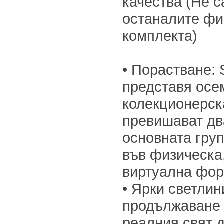
качества (Не 
останалите фи
комплекта)
• Порастване: 
представя осе
колекционерска
превишават дв
основната гру
във физическа,
виртуална фор
• Ярки светлин
продължаване 
реалния свят д