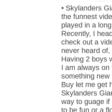
• Skylanders Gi
the funnest vid
played in a long 
Recently, I hea
check out a vid
never heard of,
Having 2 boys 
I am always on t
something new f
Buy let me get 
Skylanders Gian
way to guage if
to be fun or a f