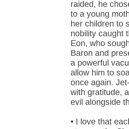
raided, he chose
to a young moth
her children to s
nobility caught 
Eon, who sough
Baron and prese
a powerful vac
allow him to so
once again. Jet
with gratitude, 
evil alongside t
• I love that ea