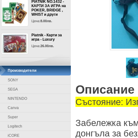
PIATNIK NO.1432 -
КАРТИ ЗА ИГРА на
POKER, BRIDGE ,
WHIST и други
Цена:
8.00лв.
Piatnik - Карти за
игра - Luxury
Цена:
26.00лв.
Производители
SONY
Описание
SEGA
NINTENDO
Състояние: Из
Canva
Super
Забележка към
Logitech
донгъла за бе
iCORE