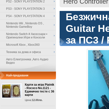
Hero Controlle
PS2 - SONY PLAYSTATION 2
PS3 - SONY PLAYSTATION 3
Безжичн
PS4 - SONY PLAYSTATION 4
Nintendo Wii , Nintendo DS ,
Guitar He
Nintendo GameBoy
Nintendo Switch # Аксесоари •
за ПС3 /
Оригинални Игри и Конзоли
Microsoft Xbox , Xbox360
Техника за дома и офиса
Авто Електроника ,Авто Аудио
Видео
Най-продавани
Карти за игра Piatnik
- Rococo No.1121 -
Единично тесте с 36
карти
Цена:
12.00лв.