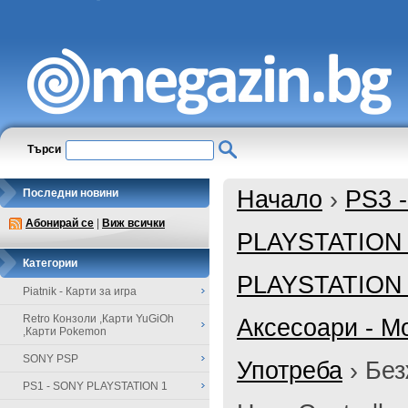
Търси
Начало
›
PS3 
Последни новини
Абонирай се
|
Виж всички
PLAYSTATION
Категории
PLAYSTATION 3
Piatnik - Карти за игра
Retro Конзоли ,Карти YuGiOh
Аксесоари - М
,Карти Pokemon
SONY PSP
Употреба
›
Без
PS1 - SONY PLAYSTATION 1