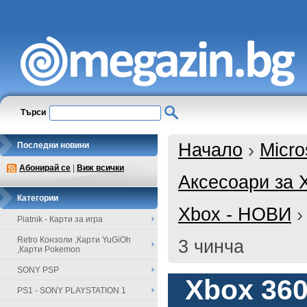
Търси
Начало
›
Micro
Последни новини
Абонирай се
|
Виж всички
Аксесоари за X
Категории
Xbox - НОВИ
Piatnik - Карти за игра
Retro Конзоли ,Карти YuGiOh
3 чинча
,Карти Pokemon
SONY PSP
Xbox 360
PS1 - SONY PLAYSTATION 1