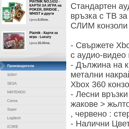
PIATNIK NO.1432 -
Стандартен ауд
КАРТИ ЗА ИГРА на
POKER, BRIDGE ,
връзка с ТВ з
WHIST и други
Цена:
8.00лв.
СЛИМ конзоли
Piatnik - Карти за
игра - Luxury
- Свържете Xb
Цена:
26.00лв.
с аудио-видео 
- Дължина на к
Производители
метални накра
SONY
Xbox 360 конз
SEGA
- Лесни връзки
NINTENDO
Canva
жакове > жьлто 
Super
, червено : сте
Logitech
- Налични Цвет
iCORE