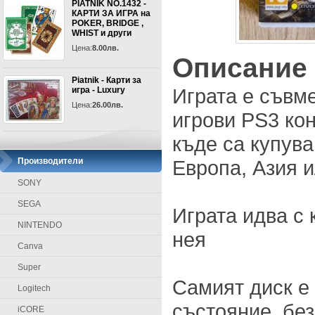
PIATNIK NO.1432 -
КАРТИ ЗА ИГРА на
POKER, BRIDGE ,
WHIST и други
Цена:
8.00лв.
Описание
Piatnik - Карти за
Играта е съвм
игра - Luxury
Цена:
26.00лв.
игрови PS3 кон
къде са купува
Производители
Европа, Азия 
SONY
SEGA
Играта идва с 
NINTENDO
нея
Canva
Super
Самият диск е
Logitech
състояние, без
iCORE