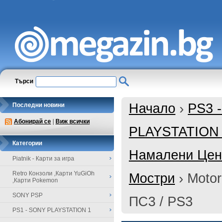
Търси
Начало
›
PS3 
Последни новини
Абонирай се
|
Виж всички
PLAYSTATION
Категории
Намалени Цени
Piatnik - Карти за игра
Retro Конзоли ,Карти YuGiOh
Мостри
›
Motor
,Карти Pokemon
SONY PSP
ПС3 / PS3
PS1 - SONY PLAYSTATION 1