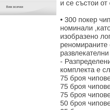
и се състои от
Виж всички
• 300 покер чип
номинали ,като
изобразено лог
реномираните
развлекателни
- Разпределени
комплекта е сл
75 броя чипов
75 броя чипов
75 броя чипов
50 броя чипов