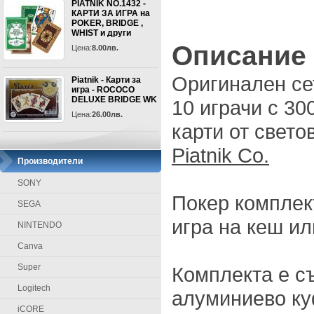
PIATNIK NO.1432 -
КАРТИ ЗА ИГРА на
POKER, BRIDGE ,
WHIST и други
Описание
Цена:
8.00лв.
Оригинален сет
Piatnik - Карти за
игра - ROCOCO
DELUXE BRIDGE WK
10 играчи с 30
Цена:
26.00лв.
карти от свето
Piatnik Co.
Производители
SONY
Покер комплек
SEGA
игра на кеш ил
NINTENDO
Canva
Super
Комплекта е с
Logitech
алуминиево ку
iCORE