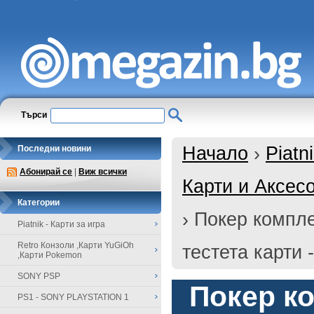
Търси
Начало
›
Piatn
Последни новини
Абонирай се
|
Виж всички
Карти и Аксесо
Категории
›
Покер компле
Piatnik - Карти за игра
Retro Конзоли ,Карти YuGiOh
тестета карти -
,Карти Pokemon
SONY PSP
Покер ко
PS1 - SONY PLAYSTATION 1