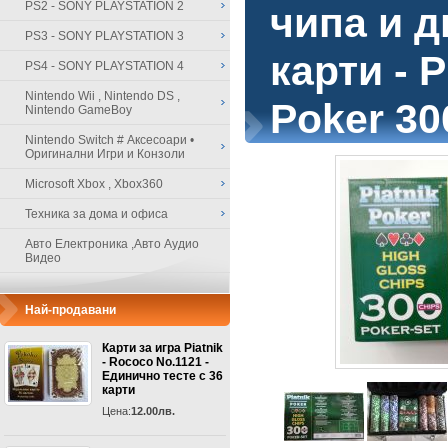
PS2 - SONY PLAYSTATION 2
чипа и д
PS3 - SONY PLAYSTATION 3
карти - P
PS4 - SONY PLAYSTATION 4
Nintendo Wii , Nintendo DS ,
Poker 30
Nintendo GameBoy
Nintendo Switch # Аксесоари •
Оригинални Игри и Конзоли
Microsoft Xbox , Xbox360
Техника за дома и офиса
Авто Електроника ,Авто Аудио
Видео
Най-продавани
Карти за игра Piatnik
- Rococo No.1121 -
Единично тесте с 36
карти
Цена:
12.00лв.