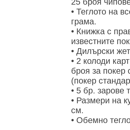
25 броя чипов
• Теглото на в
грама.
• Книжка с пра
известните пок
• Дилърски же
• 2 колоди кар
броя за покер 
(покер стандар
• 5 бр. зарове 
• Размери на к
см.
• Обемно тегло