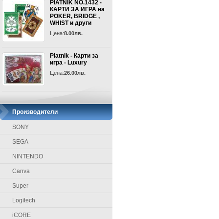
PIATNIK NO.1432 -
КАРТИ ЗА ИГРА на
POKER, BRIDGE ,
WHIST и други
Цена:
8.00лв.
Piatnik - Карти за
игра - Luxury
Цена:
26.00лв.
Производители
SONY
SEGA
NINTENDO
Canva
Super
Logitech
iCORE