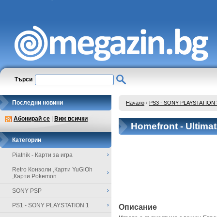
Търси
Последни новини
Начало
›
PS3 - SONY PLAYSTATION 
Абонирай се
|
Виж всички
Homefront - Ultimat
Категории
Piatnik - Карти за игра
Retro Конзоли ,Карти YuGiOh
,Карти Pokemon
SONY PSP
PS1 - SONY PLAYSTATION 1
Описание