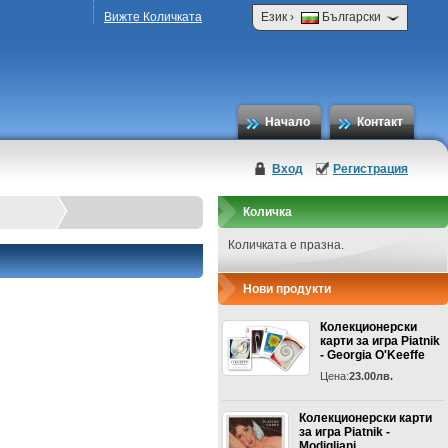
›
Вижте Количката
Език
Български
Начало
Контакт
Вход
Регистрация
Количка
Количката е празна.
Нови продукти
Колекционерски
карти за игра Piatnik
- Georgia O'Keeffe
Цена:
23.00лв.
Колекционерски карти
за игра Piatnik -
Modigliani