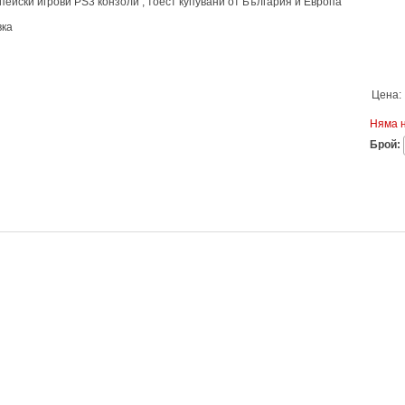
пейски игрови PS3 конзоли , тоест купувани от България и Европа
вка
Цена:
Няма 
Брой: