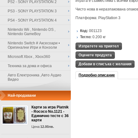
Играта е съвместима с всички Евро
PS2 - SONY PLAYSTATION 2
Чисто нова в неразпакована опако
PS3 - SONY PLAYSTATION 3
Платформа: PlayStation 3
PS4 - SONY PLAYSTATION 4
Nintendo Wii , Nintendo DS ,
Код:
001123
Nintendo GameBoy
Тегло:
0.200
кг
Nintendo Switch # Аксесоари •
Изпратете на приятел
Оригинални Игри и Конзоли
Оценете продукта
Microsoft Xbox , Xbox360
Добави в списъка с желания
Техника за дома и офиса
Авто Електроника ,Авто Аудио
Подробно описание
Видео
Най-продавани
Карти за игра Piatnik
- Rococo No.1121 -
Единично тесте с 36
карти
Цена:
12.00лв.