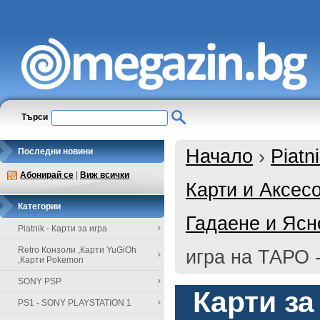
Търси
Начало
›
Piatn
Последни новини
Абонирай се
|
Виж всички
Карти и Аксес
Категории
Гадаене и Ясн
Piatnik - Карти за игра
Retro Конзоли ,Карти YuGiOh
игра на ТАРО - 
,Карти Pokemon
SONY PSP
Карти за
PS1 - SONY PLAYSTATION 1