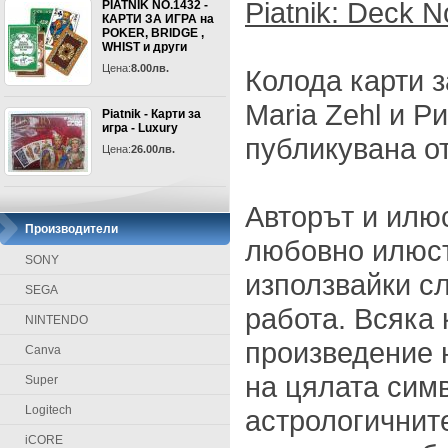
Piatnik: Deck N
PIATNIK NO.1432 -
КАРТИ ЗА ИГРА на
POKER, BRIDGE ,
WHIST и други
Цена:
8.00лв.
Колода карти з
Maria Zehl и Р
Piatnik - Карти за
игра - Luxury
публикувана от 
Цена:
26.00лв.
Авторът и илю
Производители
любовно илюст
SONY
използвайки с
SEGA
работа. Всяка 
NINTENDO
произведение н
Canva
на цялата сим
Super
Logitech
астрологичните
iCORE