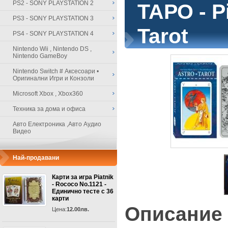
PS2 - SONY PLAYSTATION 2
ТАРО - Pi
PS3 - SONY PLAYSTATION 3
Tarot
PS4 - SONY PLAYSTATION 4
Nintendo Wii , Nintendo DS ,
Nintendo GameBoy
Nintendo Switch # Аксесоари •
Оригинални Игри и Конзоли
Microsoft Xbox , Xbox360
Техника за дома и офиса
Авто Електроника ,Авто Аудио
Видео
Най-продавани
Карти за игра Piatnik
- Rococo No.1121 -
Единично тесте с 36
карти
Описание
Цена:
12.00лв.