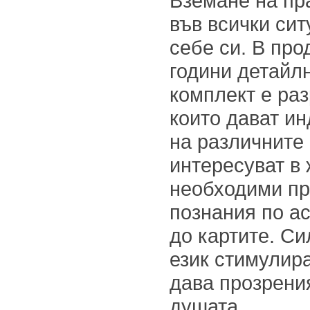
Вземане на пр
във всички си
себе си. В пр
години детайлн
комплект е раз
които дават и
на различните 
интересуват в 
необходими п
познания по ас
до картите. Си
език стимулир
дава прозрени
душата.