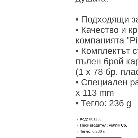
• Подходящи з
• Качество и к
компанията "Pi
• Комплектът 
пълен брой ка
(1 x 78 бр. пл
• Специален ра
x 113 mm
• Тегло: 236 g
Код:
001130
Производител:
Piatnik Co.
Тегло:
0.200
кг