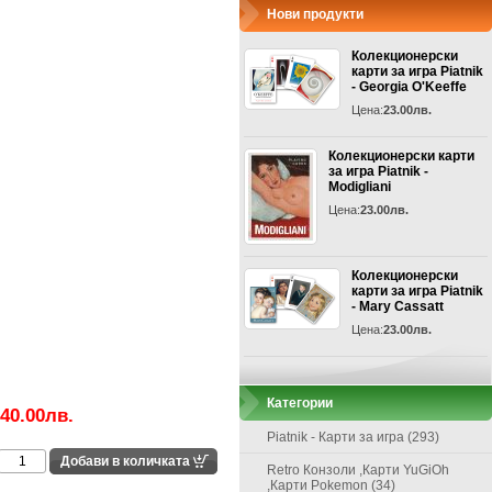
Нови продукти
Колекционерски
карти за игра Piatnik
- Georgia O'Keeffe
Цена:
23.00лв.
Колекционерски карти
за игра Piatnik -
Modigliani
Цена:
23.00лв.
Колекционерски
карти за игра Piatnik
- Mary Cassatt
Цена:
23.00лв.
Категории
40.00лв.
Piatnik - Карти за игра (293)
Retro Конзоли ,Карти YuGiOh
,Карти Pokemon (34)