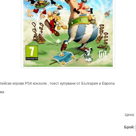
пейски игрови PS4 конзоли , тоест купувани от България и Европа
вка
Цена:
Брой: