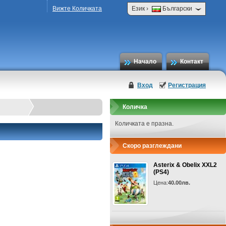
›
Вижте Количката
Език
Български
Начало
Контакт
Вход
Регистрация
Количка
Количката е празна.
Скоро разглеждани
Asterix & Obelix XXL2
(PS4)
Цена:
40.00лв.