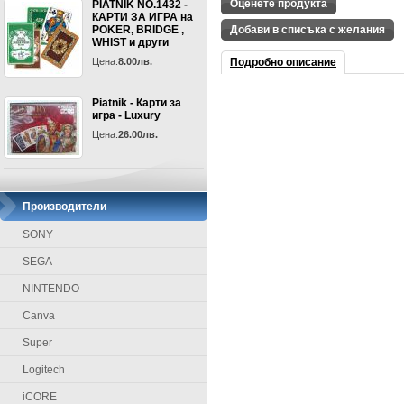
Оценете продукта
PIATNIK NO.1432 -
КАРТИ ЗА ИГРА на
POKER, BRIDGE ,
Добави в списъка с желания
WHIST и други
Цена:
8.00лв.
Подробно описание
Piatnik - Карти за
игра - Luxury
Цена:
26.00лв.
Производители
SONY
SEGA
NINTENDO
Canva
Super
Logitech
iCORE