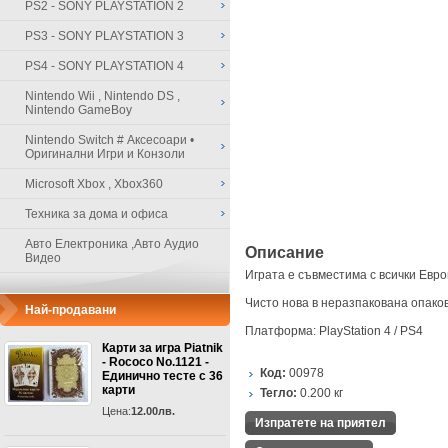
PS2 - SONY PLAYSTATION 2
PS3 - SONY PLAYSTATION 3
PS4 - SONY PLAYSTATION 4
Nintendo Wii , Nintendo DS ,
Nintendo GameBoy
Nintendo Switch # Аксесоари •
Оригинални Игри и Конзоли
Microsoft Xbox , Xbox360
Техника за дома и офиса
Авто Електроника ,Авто Аудио
Описание
Видео
Играта е съвместима с всички Евро
Чисто нова в неразпакована опако
Най-продавани
Платформа: PlayStation 4 / PS4
Карти за игра Piatnik
- Rococo No.1121 -
Код:
00978
Единично тесте с 36
карти
Тегло:
0.200
кг
Цена:
12.00лв.
Изпратете на приятел