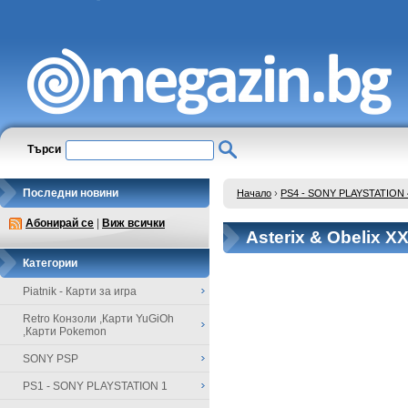
Търси
Последни новини
Начало
›
PS4 - SONY PLAYSTATION 
Абонирай се
|
Виж всички
Asterix & Obelix X
Категории
Piatnik - Карти за игра
Retro Конзоли ,Карти YuGiOh
,Карти Pokemon
SONY PSP
PS1 - SONY PLAYSTATION 1