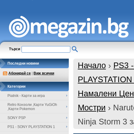
Търси
Начало
›
PS3 
Последни новини
Абонирай се
|
Виж всички
PLAYSTATION
Категории
Намалени Цени
Piatnik - Карти за игра
Retro Конзоли ,Карти YuGiOh
Мостри
›
Narut
,Карти Pokemon
SONY PSP
Ninja Storm 3 
PS1 - SONY PLAYSTATION 1