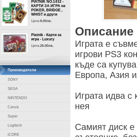
PIATNIK NO.1432 -
КАРТИ ЗА ИГРА на
POKER, BRIDGE ,
WHIST и други
Цена:
8.00лв.
Описание
Piatnik - Карти за
игра - Luxury
Играта е съвм
Цена:
26.00лв.
игрови PS3 кон
къде са купува
Производители
Европа, Азия 
SONY
SEGA
Играта идва с 
NINTENDO
нея
Canva
Super
Самият диск е
Logitech
iCORE