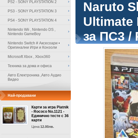
PS2 - SONY PLAYSTATION 2
Naruto S
PS3 - SONY PLAYSTATION 3
Ultimate
PS4 - SONY PLAYSTATION 4
Nintendo Wii , Nintendo DS ,
за ПС3 /
Nintendo GameBoy
Nintendo Switch # Аксесоари •
Оригинални Игри и Конзоли
Microsoft Xbox , Xbox360
Техника за дома и офиса
Авто Електроника ,Авто Аудио
Видео
Най-продавани
Карти за игра Piatnik
- Rococo No.1121 -
Единично тесте с 36
карти
Цена:
12.00лв.