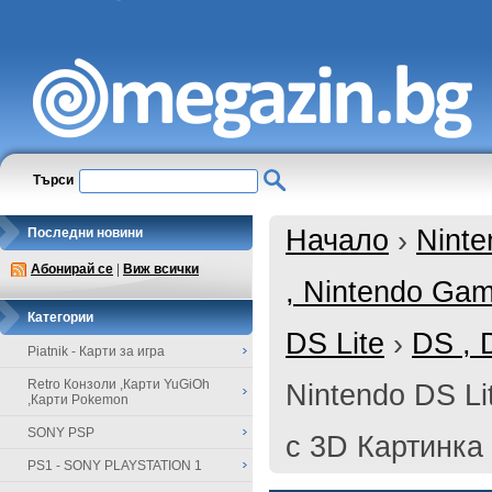
Търси
Начало
›
Ninte
Последни новини
Абонирай се
|
Виж всички
, Nintendo Ga
Категории
DS Lite
›
DS , 
Piatnik - Карти за игра
Retro Конзоли ,Карти YuGiOh
Nintendo DS Li
,Карти Pokemon
SONY PSP
с 3D Картинка 
PS1 - SONY PLAYSTATION 1