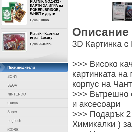
PIATNIK NO.1432 -
КАРТИ ЗА ИГРА на
POKER, BRIDGE ,
WHIST и други
Цена:
8.00лв.
Описание
Piatnik - Карти за
игра - Luxury
3D Картинка с 
Цена:
26.00лв.
>>> Високо ка
Производители
картинката на 
SONY
корпус на Чан
SEGA
>>> Вьтрешно 
NINTENDO
и аксесоари
Canva
>>> Подарък 2
Super
Logitech
Химикалки ) за
iCORE