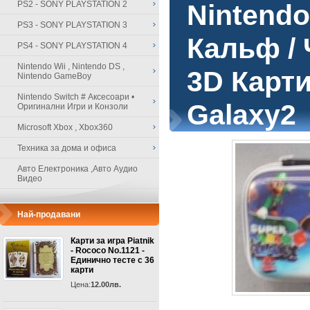
PS2 - SONY PLAYSTATION 2
Nintendo 
PS3 - SONY PLAYSTATION 3
Кальф / 
PS4 - SONY PLAYSTATION 4
Nintendo Wii , Nintendo DS ,
3D Карти
Nintendo GameBoy
Nintendo Switch # Аксесоари •
Galaxy2
Оригинални Игри и Конзоли
Microsoft Xbox , Xbox360
Техника за дома и офиса
Авто Електроника ,Авто Аудио
Видео
Най-продавани
Карти за игра Piatnik
- Rococo No.1121 -
Единично тесте с 36
карти
Цена:
12.00лв.