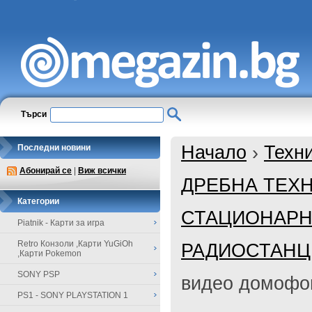
Търси
Начало
›
Техн
Последни новини
Абонирай се
|
Виж всички
ДРЕБНА ТЕХН
Категории
СТАЦИОНАРН
Piatnik - Карти за игра
Retro Конзоли ,Карти YuGiOh
РАДИОСТАНЦ
,Карти Pokemon
SONY PSP
видео домофон
PS1 - SONY PLAYSTATION 1