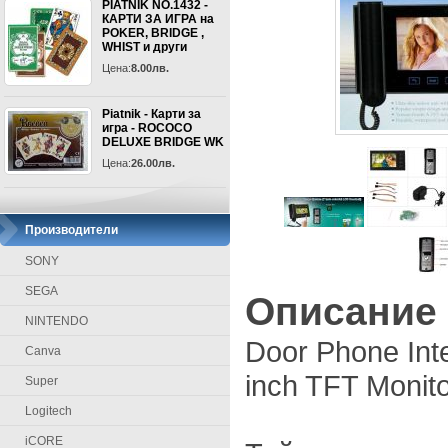
PIATNIK NO.1432 -
КАРТИ ЗА ИГРА на
POKER, BRIDGE ,
WHIST и други
Цена:
8.00лв.
Piatnik - Карти за
игра - ROCOCO
DELUXE BRIDGE WK
Цена:
26.00лв.
Производители
SONY
SEGA
Описание
NINTENDO
Door Phone Int
Canva
inch TFT Monit
Super
Logitech
iCORE