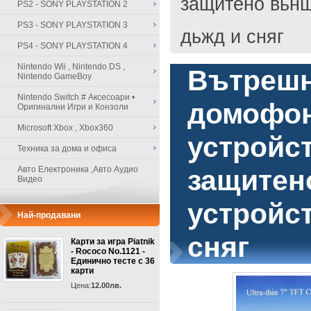
защитено вьнш
PS2 - SONY PLAYSTATION 2
PS3 - SONY PLAYSTATION 3
дьжд и сняг
PS4 - SONY PLAYSTATION 4
Nintendo Wii , Nintendo DS ,
Вътрешн
Nintendo GameBoy
Nintendo Switch # Аксесоари •
домофо
Оригинални Игри и Конзоли
Microsoft Xbox , Xbox360
устройс
Техника за дома и офиса
Авто Електроника ,Авто Аудио
защитен
Видео
устройст
Най-продавани
сняг
Карти за игра Piatnik
- Rococo No.1121 -
Единично тесте с 36
карти
Цена:
12.00лв.