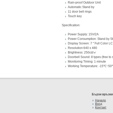
Rain-proof Outdoor Unit
Automatic Stand by
11 door bell rings
Touch key
Specification:
Power Supply: 15V/2A
Power Consumption: Stand by S
Display Screen: 7 " Full Color L
Resolution:640 x 480
Brightness: 250cd/㎡
Doorbell Sound: 8 types (free to 
Monitoring Timing: 1 minute
Working Temperature: -15℃~5
Бързи връзки
Начало
Вход
Контакт