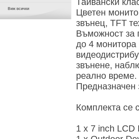
Тайвански клас
Виж всички
Цветен монито
звънец, TFT те
Въможност за 
до 4 монитора
видеодистрибу
звънене, набл
реално време.
Предназначен 
Комплекта се с
1 x 7 inch LCD 
1 x Outdoor De