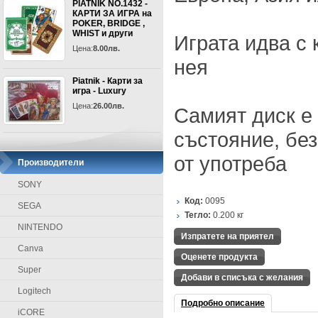
PIATNIK NO.1432 -
КАРТИ ЗА ИГРА на
POKER, BRIDGE ,
WHIST и други
Играта идва с 
Цена:
8.00лв.
нея
Piatnik - Карти за
игра - Luxury
Цена:
26.00лв.
Самият диск е
състояние, без
от употреба
Производители
SONY
Код:
0095
SEGA
Тегло:
0.200
кг
NINTENDO
Изпратете на приятел
Canva
Оценете продукта
Super
Добави в списъка с желания
Logitech
Подробно описание
iCORE