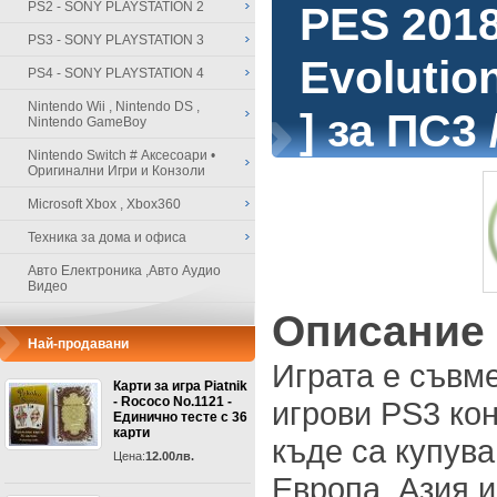
PS2 - SONY PLAYSTATION 2
PES 2018
PS3 - SONY PLAYSTATION 3
Evolutio
PS4 - SONY PLAYSTATION 4
Nintendo Wii , Nintendo DS ,
] за ПС3 
Nintendo GameBoy
Nintendo Switch # Аксесоари •
Оригинални Игри и Конзоли
Microsoft Xbox , Xbox360
Техника за дома и офиса
Авто Електроника ,Авто Аудио
Видео
Описание
Най-продавани
Играта е съвм
Карти за игра Piatnik
- Rococo No.1121 -
игрови PS3 кон
Единично тесте с 36
карти
къде са купува
Цена:
12.00лв.
Европа, Азия 