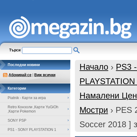
Търси
Начало
›
PS3 
Последни новини
Абонирай се
|
Виж всички
PLAYSTATION
Категории
Намалени Цени
Piatnik - Карти за игра
Retro Конзоли ,Карти YuGiOh
Мостри
›
PES 2
,Карти Pokemon
SONY PSP
Soccer 2018 ] 
PS1 - SONY PLAYSTATION 1