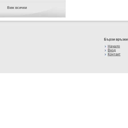
Виж всички
Бързи връзки
Начало
Вход
Контакт