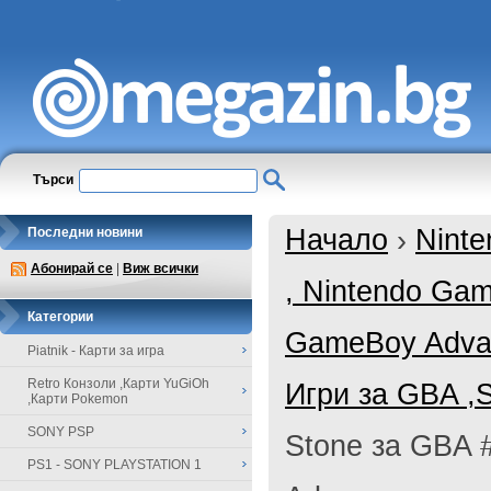
Търси
Начало
›
Ninte
Последни новини
Абонирай се
|
Виж всички
, Nintendo Ga
Категории
GameBoy Adva
Piatnik - Карти за игра
Retro Конзоли ,Карти YuGiOh
Игри за GBA ,
,Карти Pokemon
SONY PSP
Stone за GBA 
PS1 - SONY PLAYSTATION 1