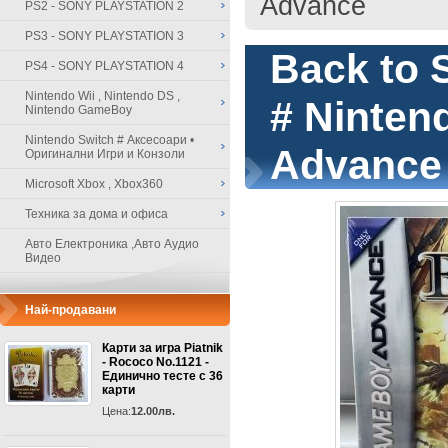
Advance
PS2 - SONY PLAYSTATION 2
PS3 - SONY PLAYSTATION 3
Back to 
PS4 - SONY PLAYSTATION 4
Nintendo Wii , Nintendo DS ,
# Ninte
Nintendo GameBoy
Nintendo Switch # Аксесоари •
Advance
Оригинални Игри и Конзоли
Microsoft Xbox , Xbox360
Техника за дома и офиса
Авто Електроника ,Авто Аудио
Видео
Най-продавани
Карти за игра Piatnik
- Rococo No.1121 -
Единично тесте с 36
карти
Цена:
12.00лв.