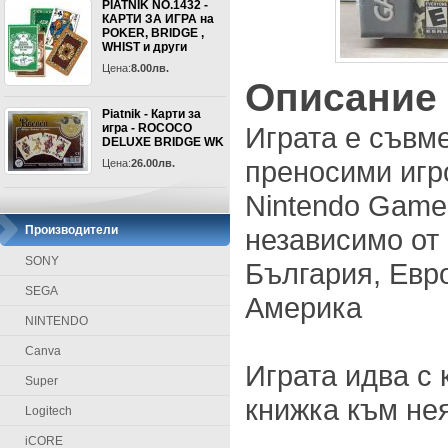
PIATNIK NO.1432 -
КАРТИ ЗА ИГРА на
POKER, BRIDGE ,
WHIST и други
Цена:
8.00лв.
Описание
Piatnik - Карти за
игра - ROCOCO
Играта е съвм
DELUXE BRIDGE WK
преносими игр
Цена:
26.00лв.
Nintendo Game
Производители
независимо от 
SONY
България, Евр
SEGA
Америка
NINTENDO
Canva
Играта идва с 
Super
книжка към не
Logitech
iCORE