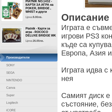
PIATNIK NO.1432 -
КАРТИ ЗА ИГРА на
POKER, BRIDGE ,
WHIST и други
Описание
Цена:
8.00лв.
Играта е съвм
Piatnik - Карти за
игра - ROCOCO
игрови PS3 кон
DELUXE BRIDGE WK
Цена:
26.00лв.
къде са купува
Европа, Азия 
Производители
SONY
Играта идва с 
SEGA
нея
NINTENDO
Canva
Самият диск е
Super
състояние, без
Logitech
iCORE