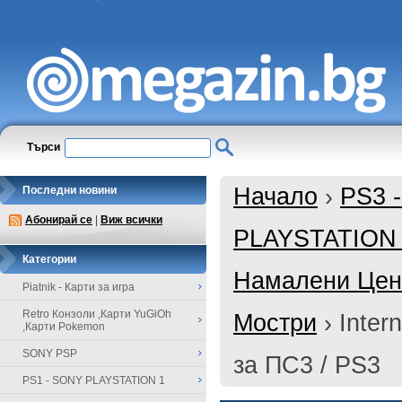
Търси
Начало
›
PS3 
Последни новини
Абонирай се
|
Виж всички
PLAYSTATION
Категории
Намалени Цени
Piatnik - Карти за игра
Retro Конзоли ,Карти YuGiOh
Мостри
›
Inter
,Карти Pokemon
SONY PSP
за ПС3 / PS3
PS1 - SONY PLAYSTATION 1