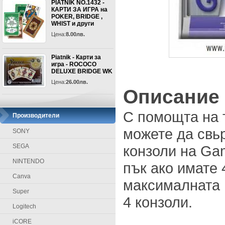
PIATNIK NO.1432 -
КАРТИ ЗА ИГРА на
POKER, BRIDGE ,
WHIST и други
Цена:
8.00лв.
Piatnik - Карти за
игра - ROCOCO
DELUXE BRIDGE WK
Цена:
26.00лв.
Описание
С помощта на 
Производители
можете да свь
SONY
SEGA
конзоли на Ga
NINTENDO
пък ако имате 
Canva
максималната 
Super
4 конзоли.
Logitech
iCORE