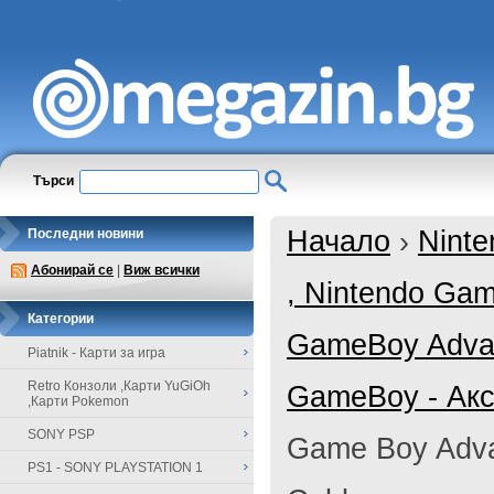
Търси
Начало
›
Ninte
Последни новини
Абонирай се
|
Виж всички
, Nintendo Ga
Категории
GameBoy Adva
Piatnik - Карти за игра
Retro Конзоли ,Карти YuGiOh
GameBoy - Акс
,Карти Pokemon
SONY PSP
Game Boy Adva
PS1 - SONY PLAYSTATION 1