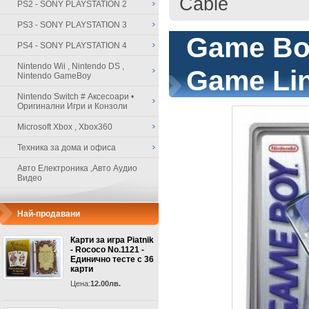
Cable
PS2 - SONY PLAYSTATION 2
PS3 - SONY PLAYSTATION 3
Game Bo
PS4 - SONY PLAYSTATION 4
Nintendo Wii , Nintendo DS ,
Game Lin
Nintendo GameBoy
Nintendo Switch # Аксесоари •
Оригинални Игри и Конзоли
Microsoft Xbox , Xbox360
Техника за дома и офиса
Авто Електроника ,Авто Аудио
Видео
Най-продавани
Карти за игра Piatnik
- Rococo No.1121 -
Единично тесте с 36
карти
Цена:
12.00лв.