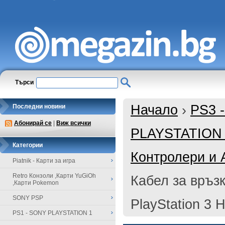
Търси
Начало
›
PS3 
Последни новини
Абонирай се
|
Виж всички
PLAYSTATION
Категории
Контролери и 
Piatnik - Карти за игра
Retro Конзоли ,Карти YuGiOh
Кабел за връзк
,Карти Pokemon
SONY PSP
PlayStation 3 
PS1 - SONY PLAYSTATION 1