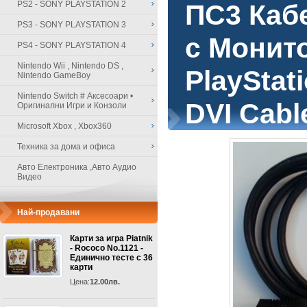
PS2 - SONY PLAYSTATION 2
ПС3 Каб
PS3 - SONY PLAYSTATION 3
с Монито
PS4 - SONY PLAYSTATION 4
Nintendo Wii , Nintendo DS ,
PlayStat
Nintendo GameBoy
Nintendo Switch # Аксесоари •
DVI Cabl
Оригинални Игри и Конзоли
Microsoft Xbox , Xbox360
Техника за дома и офиса
Авто Електроника ,Авто Аудио
Видео
Най-продавани
Карти за игра Piatnik
- Rococo No.1121 -
Единично тесте с 36
карти
Цена:
12.00лв.