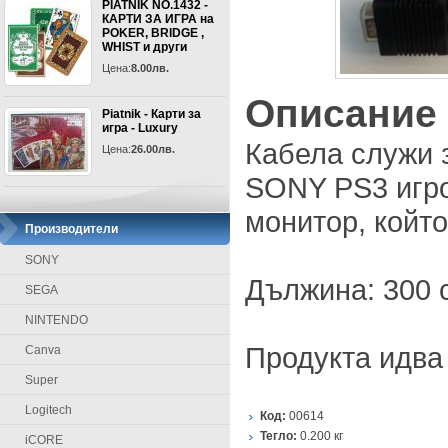
PIATNIK NO.1432 -
КАРТИ ЗА ИГРА на
POKER, BRIDGE ,
WHIST и други
Цена:
8.00лв.
Описание
Piatnik - Карти за
игра - Luxury
Кабела служи 
Цена:
26.00лв.
SONY PS3 игро
монитор, койт
Производители
SONY
Дължина: 300 
SEGA
NINTENDO
Продукта идва
Canva
Super
Logitech
Код:
00614
Тегло:
0.200
кг
iCORE