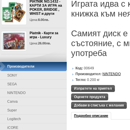
Играта идва с 
PIATNIK NO.1432 -
КАРТИ ЗА ИГРА на
POKER, BRIDGE ,
книжка към не
WHIST и други
Цена:
8.00лв.
Самият диск е
Piatnik - Карти за
игра - Luxury
състояние, с 
Цена:
26.00лв.
употреба
Производители
Код:
00649
Производител:
NINTENDO
SONY
Тегло:
0.200
кг
SEGA
Изпратете на приятел
NINTENDO
Оценете продукта
Canva
Добави в списъка с желания
Super
Подробно описание
Logitech
iCORE