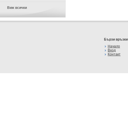
Виж всички
Бързи връзки
Начало
Вход
Контакт