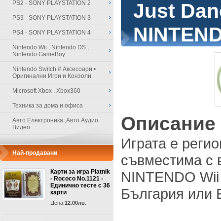
PS2 - SONY PLAYSTATION 2
Just Dan
PS3 - SONY PLAYSTATION 3
NINTEND
PS4 - SONY PLAYSTATION 4
Nintendo Wii , Nintendo DS ,
Nintendo GameBoy
Nintendo Switch # Аксесоари •
Оригинални Игри и Конзоли
Microsoft Xbox , Xbox360
Техника за дома и офиса
Описание
Авто Електроника ,Авто Аудио
Видео
Играта е регион
Най-продавани
съвместима с 
Карти за игра Piatnik
NINTENDO Wii 
- Rococo No.1121 -
Единично тесте с 36
България или 
карти
Цена:
12.00лв.