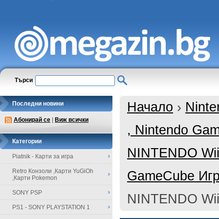
Търси
Начало
›
Ninte
Последни новини
Абонирай се
|
Виж всички
, Nintendo Ga
Категории
NINTENDO Wii
Piatnik - Карти за игра
Retro Конзоли ,Карти YuGiOh
GameCube Иг
,Карти Pokemon
SONY PSP
NINTENDO Wi
PS1 - SONY PLAYSTATION 1